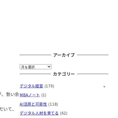
アーカイブ
ア
ー
カテゴリー
カ
デジタル経営
(179)
イ
ブ
が、勢い余
MBAノート
(1)
AI活用と可能性
(118)
だいて、
デジタル人材を育てる
(62)