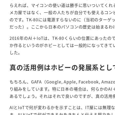
らえれば、マイコンの使い道は勝手に思いついてくれる
メカ屋ではなく、一般の人たちが自分でも使えるコン
のです。TK-80には電源すらないのに（当初のター
だった）。ここから日本のパソコンの歴史は始まるわ
2016年のAI＋IoTは、TK-80くらいの位置にあったので
か作るというのがホビーとしては一般的になってきてい
した。
真の活用例はホビーの発展系とし
もちろん、GAFA（Google, Apple, Faceboo
り組みをしています。特に日本の場合は、何らかのAI
あるでしょう。それはそれで良いのですが、真の活用
AIとIoTで何が変わるかを示すことは、IT屋には無
ま、AIとIoTで何ができるかをきちんと伝える努力を