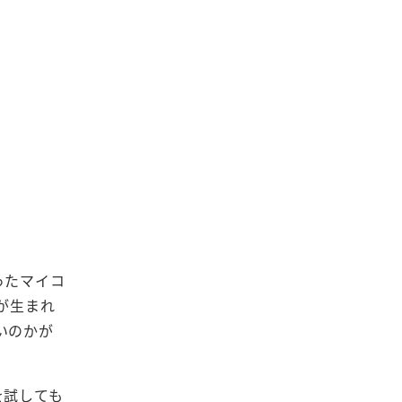
ったマイコ
が生まれ
いのかが
を試しても