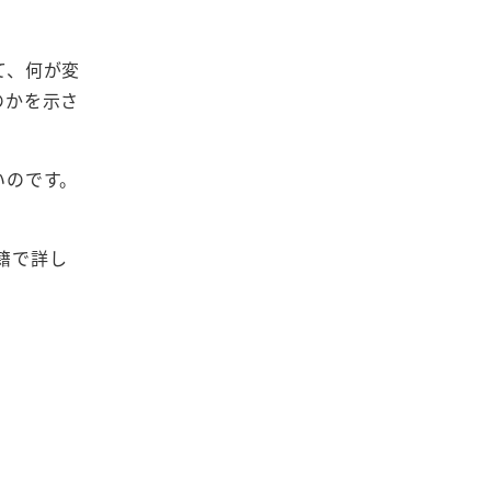
て、何が変
のかを示さ
いのです。
籍で詳し