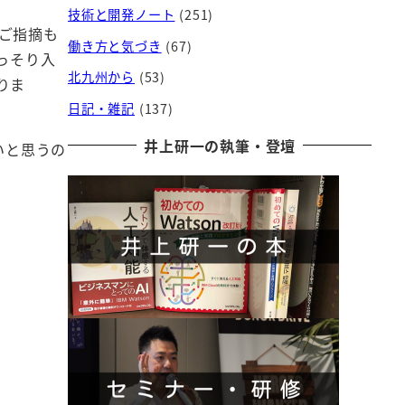
技術と開発ノート
(251)
ご指摘も
働き方と気づき
(67)
っそり入
北九州から
(53)
りま
日記・雑記
(137)
井上研一の執筆・登壇
いと思うの