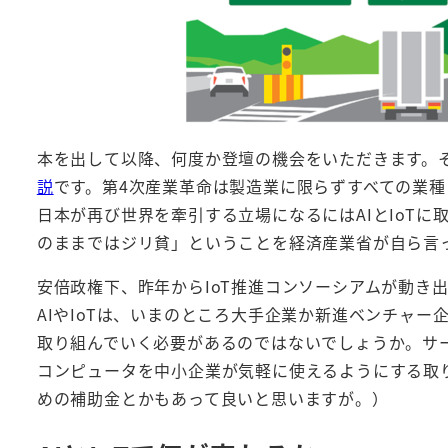
本を出して以降、何度か登壇の機会をいただきます。
説
です。第4次産業革命は製造業に限らずすべての業
日本が再び世界を牽引する立場になるにはAIとIoT
のままではジリ貧」ということを経済産業省が自ら言
安倍政権下、昨年からIoT推進コンソーシアムが動き
AIやIoTは、いまのところ大手企業か新進ベンチャ
取り組んでいく必要があるのではないでしょうか。サ
コンピュータを中小企業が気軽に使えるようにする取
めの補助金とかもあって良いと思いますが。）