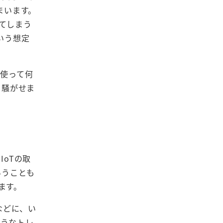
まいます。
てしまう
いう想定
oを使って何
を騒がせま
IoTの取
いうことも
ます。
などに、い
ようなトレ