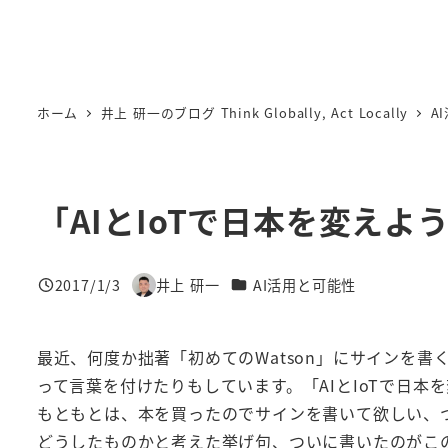
ホーム
井上 研一のブログ Think Globally, Act Locally
A
「AIとIoTで日本を変えよ
カテゴリー
2017/1/3
井上 研一
AI活用と可能性
投稿日
著
者
最近、何度か拙著「初めてのWatson」にサインを
って言葉を付けたりもしています。「AIとIoTで日本
もともとは、本を買ったのでサインを書いて欲しい、
どうしたものかと考えた挙げ句、ついに書いたのがこ