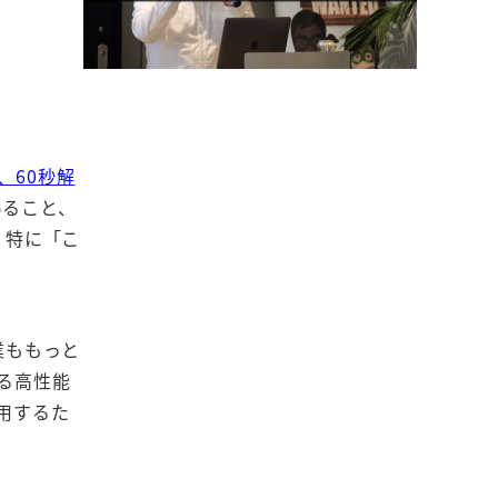
、60秒解
あること、
。特に「こ
。
業ももっと
る高性能
用するた