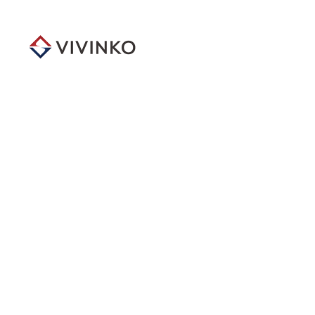
メ
イ
ン
コ
ン
テ
ン
ツ
へ
移
動