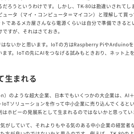
だろうというわけです。しかし、TK-80は勘違いされてし
ピュータ（マイ・コンピュータ＝マイコン）と理解して買っ
ゲットであるメカ屋さんなら電源くらいは自分で準備できると
けですが、それはさておき。
はないかと思います。IoTの方はRaspberry PiやArduin
ます。IoTの先にAIをつなげる試みもときおり、ネット上
て生まれる
k, Amazon）のような超大企業、日本でもいくつかの大企業は、AI＋
＋IoTソリューションを作って中小企業に売り込んでくると
例はホビーの発展系として生まれるのではないかと思ってい
理な気がしていて、それよりもやる気のある中小企業の経営者
した方が良いのではないかと思うのです。例えば、TK-80の