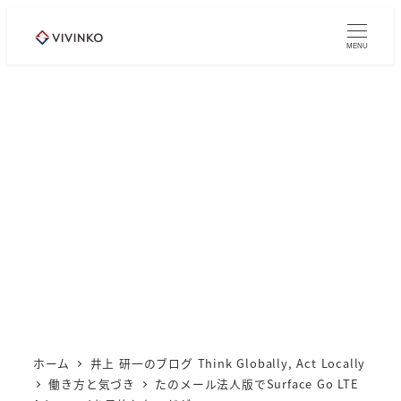
メ
イ
MENU
ン
コ
ン
テ
ン
ツ
へ
移
動
ホーム
井上 研一のブログ Think Globally, Act Locally
働き方と気づき
たのメール法人版でSurface Go LTE