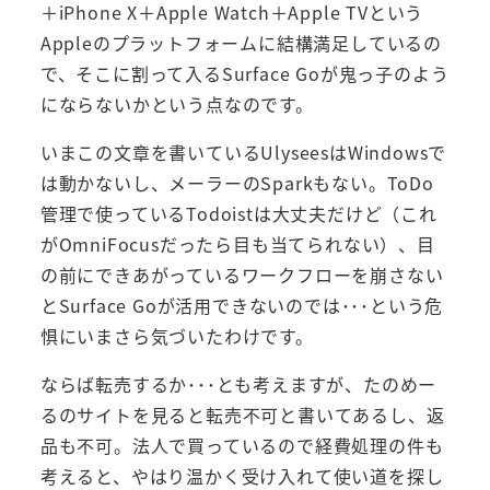
＋iPhone X＋Apple Watch＋Apple TVという
Appleのプラットフォームに結構満足しているの
で、そこに割って入るSurface Goが鬼っ子のよう
にならないかという点なのです。
いまこの文章を書いているUlyseesはWindowsで
は動かないし、メーラーのSparkもない。ToDo
管理で使っているTodoistは大丈夫だけど（これ
がOmniFocusだったら目も当てられない）、目
の前にできあがっているワークフローを崩さない
とSurface Goが活用できないのでは･･･という危
惧にいまさら気づいたわけです。
ならば転売するか･･･とも考えますが、たのめー
るのサイトを見ると転売不可と書いてあるし、返
品も不可。法人で買っているので経費処理の件も
考えると、やはり温かく受け入れて使い道を探し