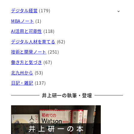
カ
デジタル経営
(179)
イ
ブ
MBAノート
(1)
AI活用と可能性
(118)
デジタル人材を育てる
(62)
技術と開発ノート
(251)
働き方と気づき
(67)
北九州から
(53)
日記・雑記
(137)
井上研一の執筆・登壇