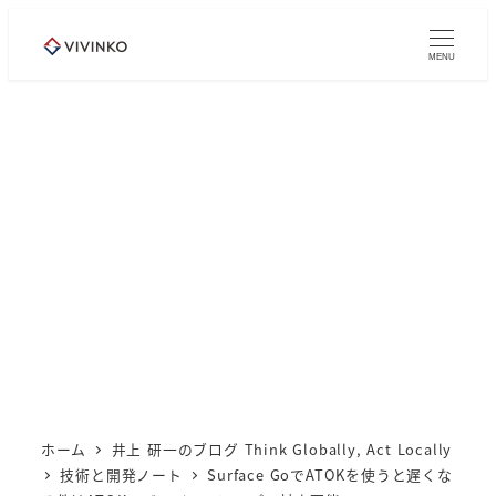
メ
イ
MENU
ン
コ
ン
テ
ン
ツ
へ
移
動
ホーム
井上 研一のブログ Think Globally, Act Locally
技術と開発ノート
Surface GoでATOKを使うと遅くな