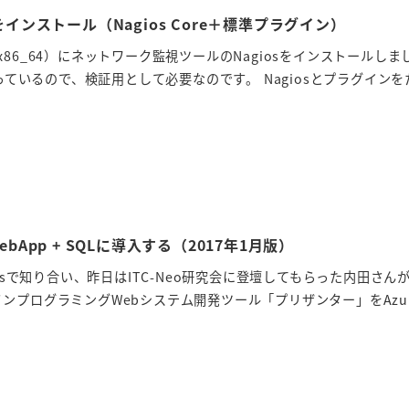
sをインストール（Nagios Core＋標準プラグイン）
.2 x86_64）にネットワーク監視ツールのNagiosをインストールしま
触っているので、検証用として必要なのです。 Nagiosとプラグイン
ebApp + SQLに導入する（2017年1月版）
lusで知り合い、昨日はITC-Neo研究会に登壇してもらった内田さん
ンプログラミングWebシステム開発ツール「プリザンター」をAzu