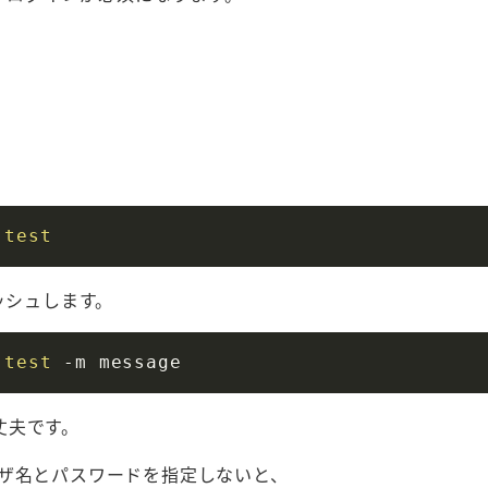
 
test
ッシュします。
 
test
丈夫です。
ザ名とパスワードを指定しないと、