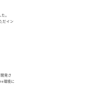
した。
をただイン
が開発さ
re環境に