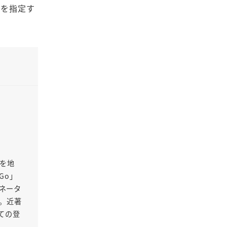
ンを指定す
Oを地
Go」
ネータ
る。近著
ての登