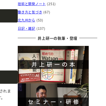
技術と開発ノート
(251)
働き方と気づき
(67)
Copy
北九州から
(53)
日記・雑記
(137)
井上研一の執筆・登壇
Copy
されま
す。