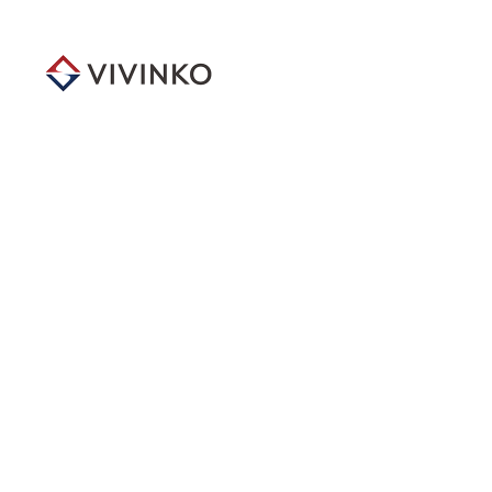
メ
イ
ン
コ
ン
テ
ン
ツ
へ
移
動