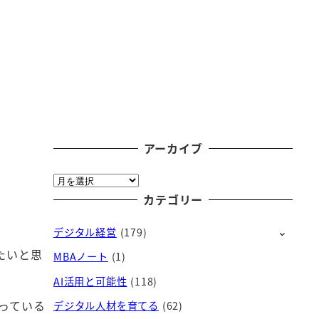
アーカイブ
ア
ー
カテゴリー
カ
デジタル経営
(179)
イ
ブ
たいと思
MBAノート
(1)
AI活用と可能性
(118)
入っている
デジタル人材を育てる
(62)