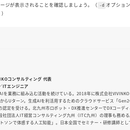
セージが表示されることを確認しましょう。（
オプショ
-d
。）
INKOコンサルティング 代表
／ITエンジニア
AIを業務に組み込む活動を続けている。2018年に株式会社VIVINK
からUターン。生成AIを利活用するためのクラウドサービス「Gen2
の認定を受ける。北九州市ロボット・DX推進センターでDXコーディ
社団法人IT経営コンサルティング九州（ITC九州）の理事も務め
「ワトソンで体感する人工知能」。日本全国でセミナー・研修講師とし