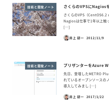
さくらのVPSにNagio
技術と開発ノート
さくらのVPS（CentOS6
Nagiosは仕事で1年以上
[…]
井上 研一
2012/11/9
投稿日
プリザンターをAzure W
技術と開発ノート
先日、登壇したMETRO P
れているオープンソースのノ
導入してみまし […]
井上 研一
2017/1/22
投稿日