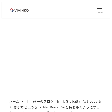
メ
イ
MENU
ン
コ
ン
テ
ン
ツ
へ
移
動
ホーム
井上 研一のブログ Think Globally, Act Locally
働き方と気づき
MacBook Proを持ち歩くようになっ