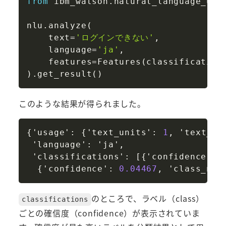
from
 ibm_watson
.
natural_language_und
nlu
.
analyze
(
    text
=
'ログインできない'
,
    language
=
'ja'
,
    features
=
Features
(
classification
)
.
get_result
(
)
このような結果が得られました。
Copy
{
'usage'
:
{
'text_units'
:
1
,
 'text_ch
 'language'
:
 'ja'
,
 'classifications'
:
[
{
'confidence'
:
{
'confidence'
:
0.04467
,
 'class_nam
のところで、ラベル（class）
classifications
ごとの確信度（confidence）が表示されていま