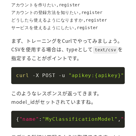
アカウントを作りたい,register

アカウントの登録方法を知りたい,register

どうしたら使えるようになりますか,register

まず、トレーニングをCurlでやってみましょう。
CSVを使用する場合は、typeとして
を
text/csv
指定することがポイントです。
Copy
curl
 -X POST -u 
"apikey:{apikey}"
 -H
このようなレスポンスが返ってきます。
model_idがセットされていますね。
Copy
{
"name"
:
"MyClassificationModel"
,
"use