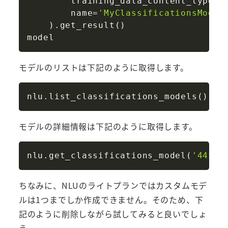
        training_data_content_type
=
'
        name
=
'MyClassificationsModel
)
.
get_result
(
)
モデルのリストは下記のように取得します。
Copy
nlu
.
list_classifications_models
(
)
.
ge
モデルの詳細情報は下記のように取得します。
Copy
nlu
.
get_classifications_model
(
'44fa4
ちなみに、NLUのライトプランではカスタムモデ
ルは1つまでしか作成できません。そのため、下
記のように削除しながら試してみると良いでしょ
う。