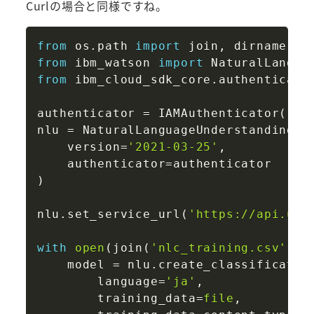
Curlの場合と同様ですね。
Copy
from
 os
.
path 
import
 join
,
from
 ibm_watson 
import
from
 ibm_cloud_sdk_core
.
authenticato
authenticator 
=
 IAMAuthenticator
(
'{a
nlu 
=
 NaturalLanguageUnderstandingV1
    version
=
'2021-03-25'
,
    authenticator
=
)
nlu
.
set_service_url
(
'https://api.us-
with
open
(
join
(
'nlc_training.csv'
)
,
    model 
=
 nlu
.
create_classificatio
        language
=
'ja'
,
        training_data
=
file
,