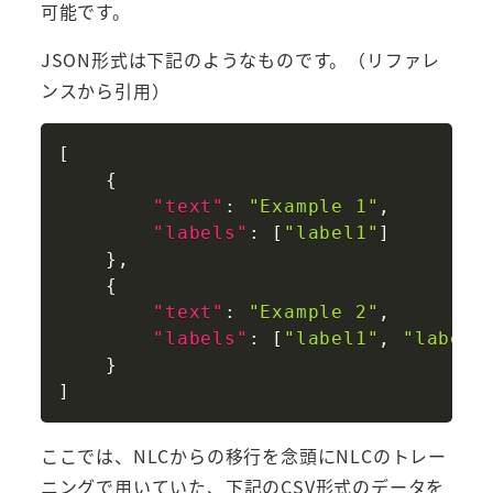
可能です。
JSON形式は下記のようなものです。（リファレ
ンスから引用）
Copy
[
{
"text"
:
"Example 1"
,
"labels"
:
[
"label1"
]
}
,
{
"text"
:
"Example 2"
,
"labels"
:
[
"label1"
,
"label2
}
]
ここでは、NLCからの移行を念頭にNLCのトレー
ニングで用いていた、下記のCSV形式のデータを