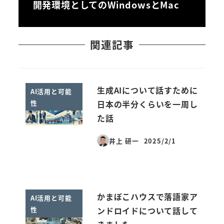
開発環境としてのWindowsとMac
関連記事
生成AIについて話すために
AI活用と可能
性
日本の半分くらいを一周し
た話
井上 研一
2025/2/1
投稿日
かまぼこハウスで落語家ア
AI活用と可能
性
ンドロイドについて話して