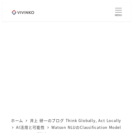
メ
イ
MENU
ン
コ
ン
テ
ン
ツ
へ
移
動
ホーム
井上 研一のブログ Think Globally, Act Locally
AI活用と可能性
Watson NLUのClassification Model