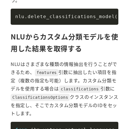
Copy
nlu
.
delete_classifications_model
(
'd0
NLUからカスタム分類モデルを使
用した結果を取得する
NLUはさまざまな種類の情報抽出を行うことがで
きるため、
引数に抽出したい項目を指
features
定（複数の指定も可能）します。カスタム分類モ
デルを使用する場合は
引数に
classifications
クラスのインスタンス
ClassificationsOptions
を指定し、そこでカスタム分類モデルのIDをセッ
トします。
Copy