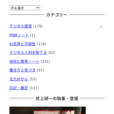
ア
ー
カテゴリー
カ
デジタル経営
(179)
イ
ブ
MBAノート
(1)
AI活用と可能性
(118)
デジタル人材を育てる
(62)
技術と開発ノート
(251)
働き方と気づき
(67)
北九州から
(53)
日記・雑記
(137)
井上研一の執筆・登壇