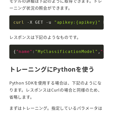
モデルの詳細は下記のように取得できます。トレ
ーニング状況の照会ができます。
Copy
curl
 -X GET -u 
"apikey:{apikey}"
 htt
レスポンスは下記のようなものです。
Copy
{
"name"
:
"MyClassificationModel"
,
"use
トレーニングにPythonを使う
Python SDKを使用する場合は、下記のようにな
ります。レスポンスはCurlの場合と同様のため、
省略します。
まずはトレーニング。指定しているパラメータは