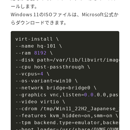
ールします。
Windows 11のISOファイルは、Microsoft公式か
らダウンロードできます。
Copy
virt-install 
\
--name hq-101 
\
--ram 
8192
\
--disk 
path
=
/var/lib/libvirt/image
--cpu host-passthrough 
\
--vcpus
=
4
\
--os-variant
=
win10 
\
--network 
bridge
=
bridge0 
\
--graphics vnc,listen
=
0.0
.0.0,passwo
--video virtio 
\
--cdrom /tmp/Win11_22H2_Japanese_x64
--features 
kvm_hidden
=
on,smm
=
on 
\
--tpm backend.type
=
emulator,backend.
--boot 
loader
=
/usr/share/OVMF/OVMF_C