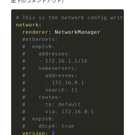
配下のコメントアウト）
Copy
# This is the network config written
network
:
renderer
:
 NetworkManager

#ethernets:
#  enp2s0:
#    addresses:
#    - 172.16.1.1/16
#    nameservers:
#      addresses:
#      - 172.16.0.1
#      search: []
#    routes:
#    - to: default
#      via: 172.16.0.1
#  enp3s0:
#    dhcp4: true
version
:
2