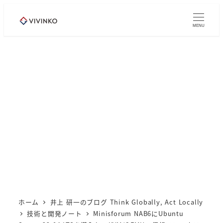
メ
イ
MENU
ン
コ
ン
テ
ン
ツ
へ
移
動
ホーム
井上 研一のブログ Think Globally, Act Locally
技術と開発ノート
Minisforum NAB6にUbuntu