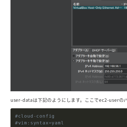
user-dataは下記のようにします。ここでec2-use
#cloud-config
#vim:syntax=yaml