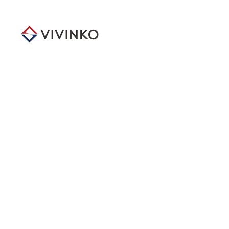
メ
イ
ン
コ
ン
テ
ン
ツ
へ
移
動