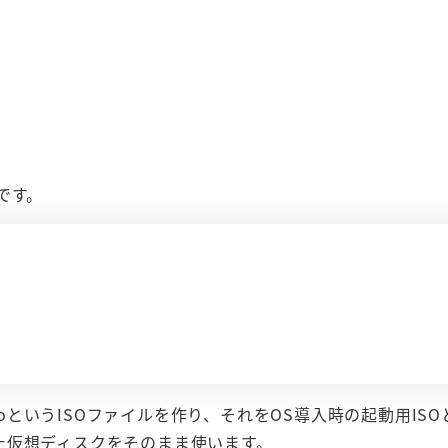
です。
seed.isoというISOファイルを作り、それをOS導入時の起動用IS
た仮想ディスクをそのまま使います。