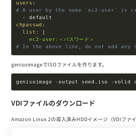
users
:
# A user by the name `ec2-user` is c
-
chpasswd
:
list
:
|
    ec2-user:＜パスワード＞
# In the above line, do not add any 
genisoimageでISOファイルを作ります。
VDIファイルのダウンロード
Amazon Linux 2の導入済みHDDイメージ（VD