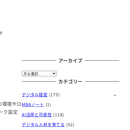
かす
アーカイブ
ア
ー
カテゴリー
カ
デジタル経営
(179)
イ
ブ
スの環境やロ
MBAノート
(1)
ワーク設定
AI活用と可能性
(118)
デジタル人材を育てる
(62)