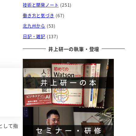
技術と開発ノート
(251)
働き方と気づき
(67)
北九州から
(53)
日記・雑記
(137)
井上研一の執筆・登壇
Oとして指