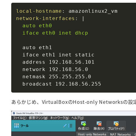
local-hostname
:
network-interfaces
:
|
  auto eth0

  iface eth0 inet dhcp
  auto eth1

  iface eth1 inet static

  address 192.168.56.101

  network 192.168.56.0

  netmask 255.255.255.0

あらかじめ、VirtualBoxのHost-only Networ