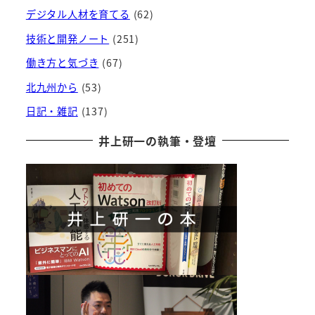
デジタル人材を育てる
(62)
技術と開発ノート
(251)
働き方と気づき
(67)
北九州から
(53)
日記・雑記
(137)
井上研一の執筆・登壇