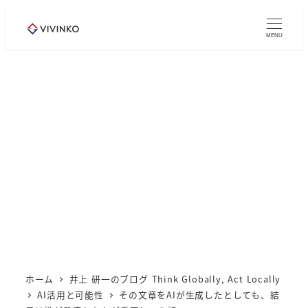
メ
イ
MENU
ン
コ
ン
テ
ン
ツ
へ
移
動
ホーム
井上 研一のブログ Think Globally, Act Locally
AI活用と可能性
その文章をAIが生成したとしても、結