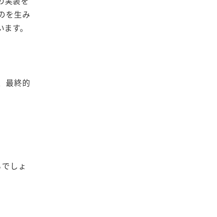
の実装を
のを生み
います。
、最終的
るでしょ