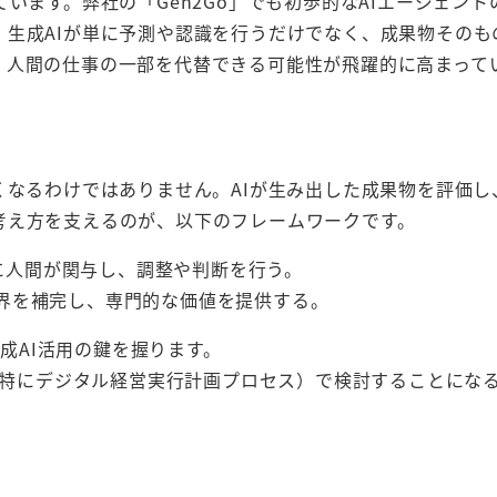
います。弊社の「Gen2Go」でも初歩的なAIエージェント
。生成AIが単に予測や認識を行うだけでなく、成果物そのも
、人間の仕事の一部を代替できる可能性が飛躍的に高まって
くなるわけではありません。AIが生み出した成果物を評価し
考え方を支えるのが、以下のフレームワークです。
プロセスに人間が関与し、調整や判断を行う。
家がAIの限界を補完し、専門的な価値を提供する。
生成AI活用の鍵を握ります。
中（特にデジタル経営実行計画プロセス）で検討することにな