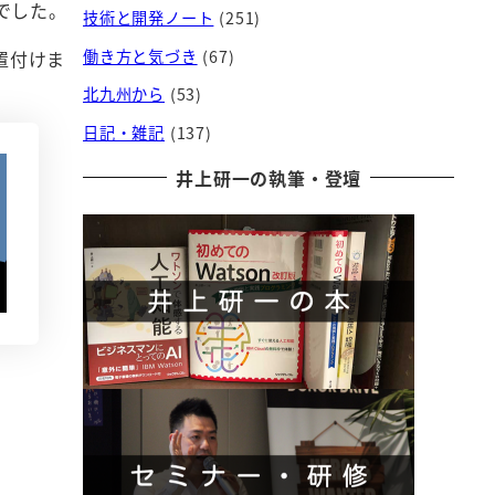
でした。
技術と開発ノート
(251)
置付けま
働き方と気づき
(67)
北九州から
(53)
日記・雑記
(137)
井上研一の執筆・登壇