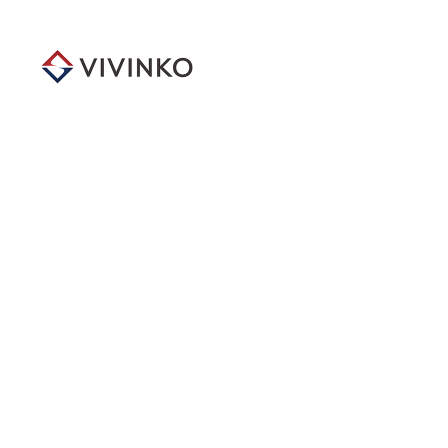
メ
イ
ン
コ
ン
テ
ン
ツ
へ
移
動