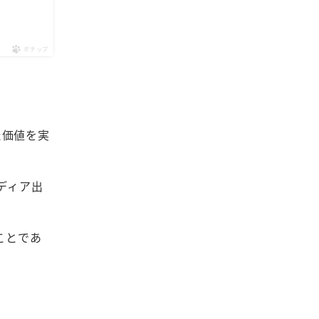
ポチップ
た価値を実
ディア出
ことであ