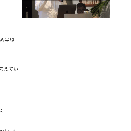
）
組み実績
考えてい
ス