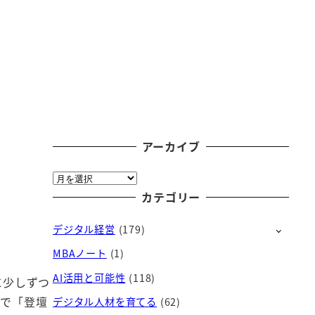
アーカイブ
ア
ー
カテゴリー
カ
デジタル経営
(179)
イ
ブ
MBAノート
(1)
AI活用と可能性
(118)
に少しずつ
るで「登壇
デジタル人材を育てる
(62)