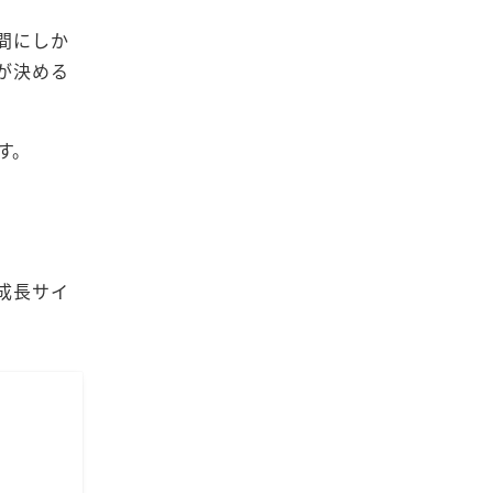
間にしか
が決める
す。
成長サイ