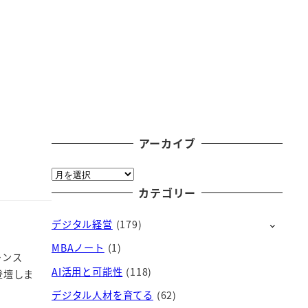
アーカイブ
ア
ー
カテゴリー
カ
デジタル経営
(179)
イ
ブ
MBAノート
(1)
レンス
AI活用と可能性
(118)
登壇しま
デジタル人材を育てる
(62)