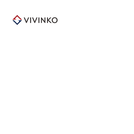
メ
イ
ン
コ
ン
テ
ン
ツ
へ
移
動