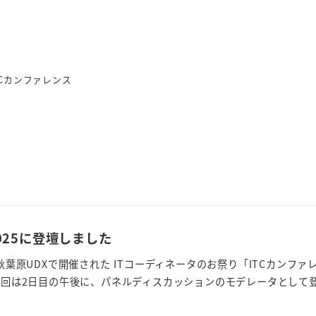
TCカンファレンス
2025に登壇しました
、秋葉原UDXで開催された ITコーディネータのお祭り「ITCカンファ
 今回は2日目の午後に、パネルディスカッションのモデレータとして