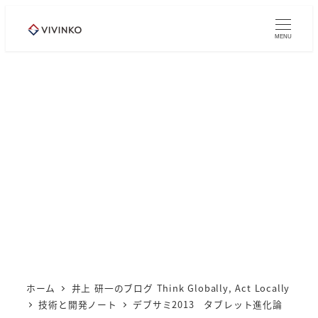
メ
イ
MENU
ン
コ
ン
テ
ン
ツ
へ
移
動
ホーム
井上 研一のブログ Think Globally, Act Locally
技術と開発ノート
デブサミ2013 タブレット進化論