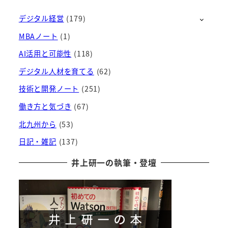
カ
デジタル経営
(179)
イ
ブ
MBAノート
(1)
AI活用と可能性
(118)
デジタル人材を育てる
(62)
技術と開発ノート
(251)
働き方と気づき
(67)
北九州から
(53)
日記・雑記
(137)
井上研一の執筆・登壇