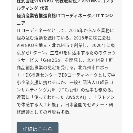
株式会社VIVINKO 代表取締役／VIVINKOコンサ
ルティング 代表
経済産業省推進資格ITコーディネータ／ITエンジ
ニア
ITコーディネータとして、2016年からAIを業務に
組み込む活動を続けている。2018年に株式会社
VIVINKOを地元・北九州市で創業し、2020年に東
京からUターン。生成AIを利活用するためのクラウ
ドサービス「Gen2Go」を開発し、北九州発！新
商品創出事業の認定を受ける。北九州市ロボッ
ト・DX推進センターでDXコーディネータとして中
小企業支援に携わるほか、一般社団法人IT経営コ
ンサルティング九州（ITC九州）の理事も務める。
近著に「使ってわかった AWSのAI」、「ワトソン
で体感する人工知能」。日本全国でセミナー・研
修講師としての登壇も多数。
詳細はこちら