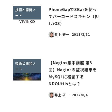
PhoneGapでZBarを使っ
技術と開発ノ
ート
てバーコードスキャン（但
しiOS）
井上 研一
2013/3/31
投稿日
【Nagios集中講座 第8
技術と開発ノ
ート
回】Nagiosの監視結果を
MySQLに格納する
NDOUtilsとは？
井上 研一
2012/8/4
投稿日