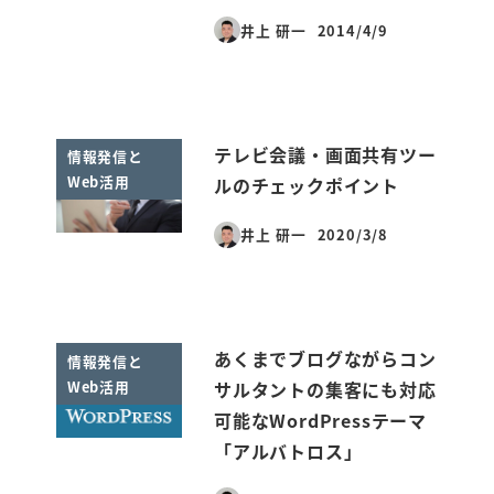
井上 研一
2014/4/9
投稿日
テレビ会議・画面共有ツー
情報発信と
Web活用
ルのチェックポイント
井上 研一
2020/3/8
投稿日
あくまでブログながらコン
情報発信と
Web活用
サルタントの集客にも対応
可能なWordPressテーマ
「アルバトロス」