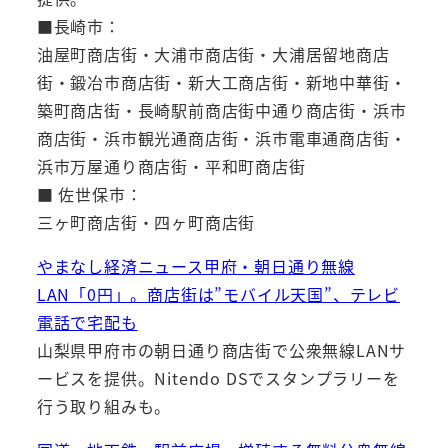
■長崎市：
油屋町商店街・大浦市商店街・大浦居留地商店
街・鍛冶市商店街・新大工商店街・新地中華街・
築町商店街・長崎駅前商店街中通り商店街・浜市
商店街・浜市観光通商店街・浜市電車通商店街・
浜市万屋通り商店街・平和町商店街
■ 佐世保市：
三ヶ町商店街・四ヶ町商店街
やまなし経済ニュース甲府・朝日通り無線
LAN「0円」。商店街は”モバイル天国”、テレビ
電話で宅配も
山梨県甲府市の朝日通り商店街で公衆無線LANサ
ービスを提供。Nitendo DSでスタンプラリーを
行う取り組みも。