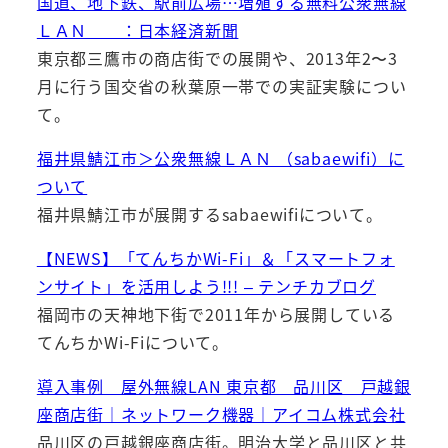
国道、地下鉄、駅前広場…増殖する無料公衆無線
ＬＡＮ ：日本経済新聞
東京都三鷹市の商店街での展開や、2013年2〜3
月に行う国交省の秋葉原一帯での実証実験につい
て。
福井県鯖江市＞公衆無線ＬＡＮ （sabaewifi）に
ついて
福井県鯖江市が展開するsabaewifiについて。
【NEWS】「てんちかWi-Fi」＆「スマートフォ
ンサイト」を活用しよう!!! – テンチカブログ
福岡市の天神地下街で2011年から展開している
てんちかWi-Fiについて。
導入事例 屋外無線LAN 東京都 品川区 戸越銀
座商店街｜ネットワーク機器｜アイコム株式会社
品川区の戸越銀座商店街。明治大学と品川区と共