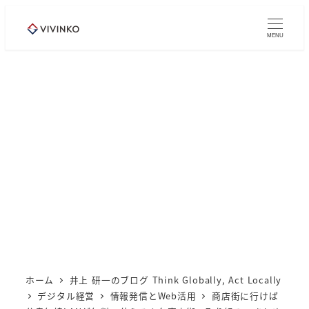
メ
イ
MENU
ン
コ
ン
テ
ン
ツ
へ
移
動
ホーム
井上 研一のブログ Think Globally, Act Locally
デジタル経営
情報発信とWeb活用
商店街に行けば