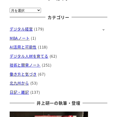
ア
ー
カテゴリー
カ
デジタル経営
(179)
イ
ブ
MBAノート
(1)
AI活用と可能性
(118)
デジタル人材を育てる
(62)
技術と開発ノート
(251)
働き方と気づき
(67)
北九州から
(53)
日記・雑記
(137)
井上研一の執筆・登壇