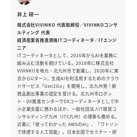
井上 研一
株式会社VIVINKO 代表取締役／VIVINKOコンサ
ルティング 代表
経済産業省推進資格ITコーディネータ／ITエンジ
ニア
ITコーディネータとして、2016年からAIを業務に
組み込む活動を続けている。2018年に株式会社
VIVINKOを地元・北九州市で創業し、2020年に東
京からUターン。生成AIを利活用するためのクラウ
ドサービス「Gen2Go」を開発し、北九州発！新
商品創出事業の認定を受ける。北九州市ロボッ
ト・DX推進センターでDXコーディネータとして中
小企業支援に携わるほか、一般社団法人IT経営コ
ンサルティング九州（ITC九州）の理事も務める。
近著に「使ってわかった AWSのAI」、「ワトソン
で体感する人工知能」。日本全国でセミナー・研