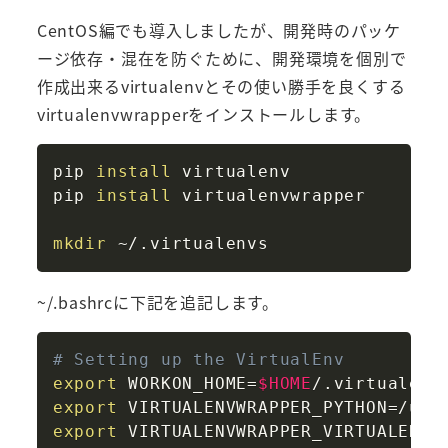
CentOS編でも導入しましたが、開発時のパッケ
ージ依存・混在を防ぐために、開発環境を個別で
作成出来るvirtualenvとその使い勝手を良くする
virtualenvwrapperをインストールします。
Copy
pip 
install
 virtualenv

pip 
install
 virtualenvwrapper

mkdir
~/.bashrcに下記を追記します。
Copy
# Setting up the VirtualEnv
export
WORKON_HOME
=
$HOME
export
VIRTUALENVWRAPPER_PYTHON
=
export
VIRTUALENVWRAPPER_VIRTUALENV_