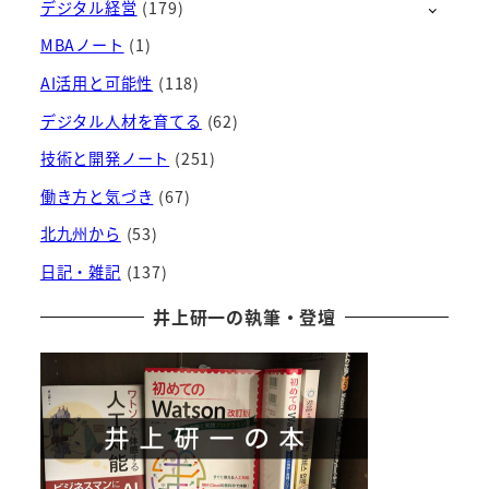
デジタル経営
(179)
イ
ブ
MBAノート
(1)
AI活用と可能性
(118)
デジタル人材を育てる
(62)
技術と開発ノート
(251)
働き方と気づき
(67)
北九州から
(53)
日記・雑記
(137)
井上研一の執筆・登壇