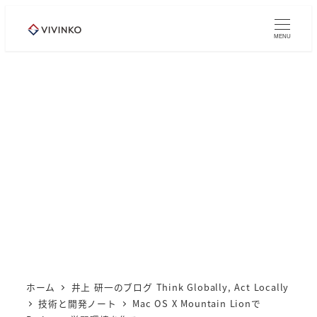
メ
イ
MENU
ン
コ
ン
テ
ン
ツ
へ
移
動
ホーム
井上 研一のブログ Think Globally, Act Locally
技術と開発ノート
Mac OS X Mountain Lionで