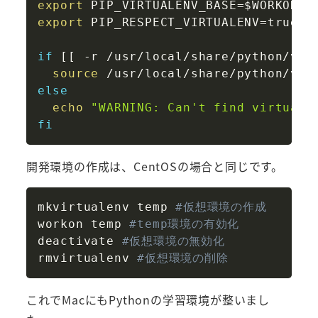
export
PIP_VIRTUALENV_BASE
=
$WORKON_H
export
PIP_RESPECT_VIRTUALENV
=
true

if
[
[
 -r /usr/local/share/python/vir
source
else
echo
"WARNING: Can't find virtuale
fi
開発環境の作成は、CentOSの場合と同じです。
Copy
mkvirtualenv temp 
#仮想環境の作成
workon temp 
#temp環境の有効化
deactivate 
#仮想環境の無効化
rmvirtualenv 
#仮想環境の削除
これでMacにもPythonの学習環境が整いまし