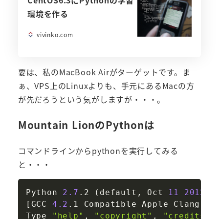
CentOS6.3にPythonの学習
環境を作る
vivinko.com
要は、私のMacBook Airがターゲットです。ま
ぁ、VPS上のLinuxよりも、手元にあるMacの方
が先だろうという気がしますが・・・。
Mountain LionのPythonは
コマンドラインからpythonを実行してみる
と・・・
Copy
Python 
2.7
.2 
(
default, Oct 
11
2012
, 
[
GCC 
4.2
.1 Compatible Apple Clang 
4.
Type 
"help"
, 
"copyright"
, 
"credits"
 