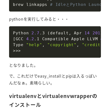
brew linkapps 
# IdleとPython Laun
pythonを実行してみると・・・
Copy
Python 
2.7
.3 
(
default, Apr 
14
2013
, 
[
GCC 
4.2
.1 Compatible Apple LLVM 
4.2
Type 
"help"
, 
"copyright"
, 
"credits"
 
>>
>
となりました。
で、これだけでeasy_installとpipは入るっぽい
んだなぁ。素晴らしい。
virtualenvとvirtualenvwrapperの
インストール