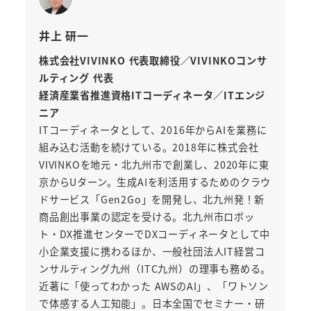
井上 研一
株式会社VIVINKO 代表取締役／VIVINKOコンサ
ルティング 代表
経済産業省推進資格ITコーディネータ／ITエンジ
ニア
ITコーディネータとして、2016年からAIを業務に
組み込む活動を続けている。2018年に株式会社
VIVINKOを地元・北九州市で創業し、2020年に東
京からUターン。生成AIを利活用するためのクラウ
ドサービス「Gen2Go」を開発し、北九州発！新
商品創出事業の認定を受ける。北九州市ロボッ
ト・DX推進センターでDXコーディネータとして中
小企業支援に携わるほか、一般社団法人IT経営コ
ンサルティング九州（ITC九州）の理事も務める。
近著に「使ってわかった AWSのAI」、「ワトソン
で体感する人工知能」。日本全国でセミナー・研