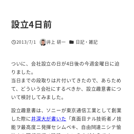
設立4日前
カテゴリー
2013/7/1
井上 研一
日記・雑記
投稿日
著
者
ついに、会社設立の日が4日後の今週金曜日に迫
りました。
当日までの段取りは片付いてきたので、あらため
て、どういう会社にするべきか、設立趣意書につ
いて検討してみました。
設立趣意書は、ソニーが東京通信工業として創業
した際に
井深大が書いた
「真面目ナル技術者ノ技
能ヲ最高度ニ発揮セシムベキ、自由闊達ニシテ愉