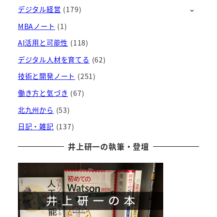
デジタル経営
(179)
イ
ブ
MBAノート
(1)
AI活用と可能性
(118)
デジタル人材を育てる
(62)
技術と開発ノート
(251)
働き方と気づき
(67)
北九州から
(53)
日記・雑記
(137)
井上研一の執筆・登壇