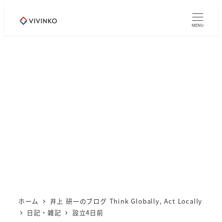
メ
イ
MENU
ン
コ
ン
テ
ン
ツ
へ
移
動
ホーム
井上 研一のブログ Think Globally, Act Locally
日記・雑記
設立4日前