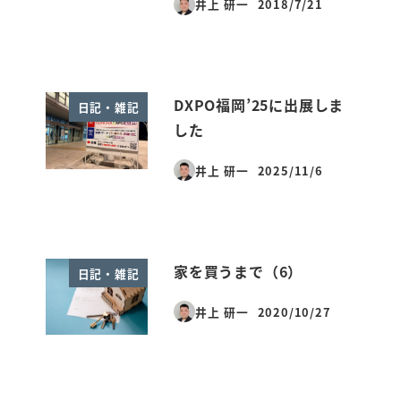
井上 研一
2018/7/21
投稿日
DXPO福岡’25に出展しま
日記・雑記
した
井上 研一
2025/11/6
投稿日
家を買うまで（6）
日記・雑記
井上 研一
2020/10/27
投稿日