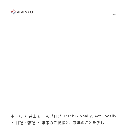
メ
イ
MENU
ン
コ
ン
テ
ン
ツ
へ
移
動
ホーム
井上 研一のブログ Think Globally, Act Locally
日記・雑記
年末のご挨拶と、来年のことを少し