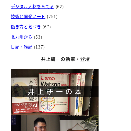
デジタル人材を育てる
(62)
技術と開発ノート
(251)
働き方と気づき
(67)
北九州から
(53)
日記・雑記
(137)
井上研一の執筆・登壇