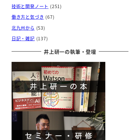
技術と開発ノート
(251)
働き方と気づき
(67)
北九州から
(53)
日記・雑記
(137)
井上研一の執筆・登壇