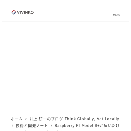
メ
イ
MENU
ン
コ
ン
テ
ン
ツ
へ
移
動
ホーム
井上 研一のブログ Think Globally, Act Locally
技術と開発ノート
Raspberry PI Model B+が届いたけ