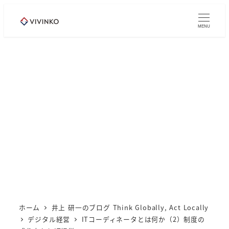
メ
イ
MENU
ン
コ
ン
テ
ン
ツ
へ
移
動
ホーム
井上 研一のブログ Think Globally, Act Locally
デジタル経営
ITコーディネータとは何か（2）制度の