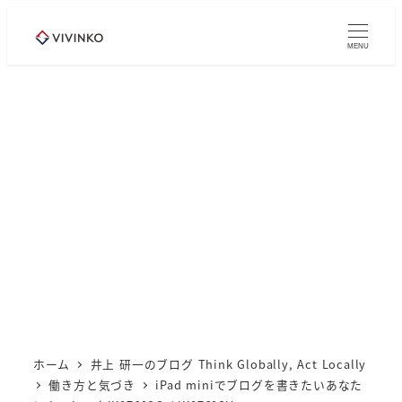
メ
イ
MENU
ン
コ
ン
テ
ン
ツ
へ
移
動
ホーム
井上 研一のブログ Think Globally, Act Locally
働き方と気づき
iPad miniでブログを書きたいあなた