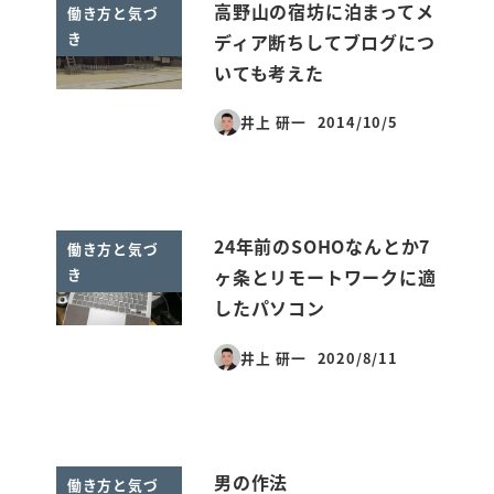
高野山の宿坊に泊まってメ
働き方と気づ
き
ディア断ちしてブログにつ
いても考えた
井上 研一
2014/10/5
投稿日
24年前のSOHOなんとか7
働き方と気づ
き
ヶ条とリモートワークに適
したパソコン
井上 研一
2020/8/11
投稿日
男の作法
働き方と気づ