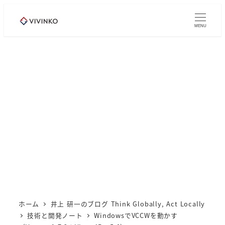
メ
イ
MENU
ン
コ
ン
テ
ン
ツ
へ
移
動
ホーム
井上 研一のブログ Think Globally, Act Locally
技術と開発ノート
WindowsでVCCWを動かす