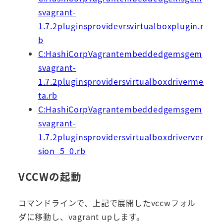
svagrant-
1.7.2pluginsprovidevrsvirtualboxplugin.r
b
C:HashiCorpVagrantembeddedgemsgem
svagrant-
1.7.2pluginsprovidersvirtualboxdriverme
ta.rb
C:HashiCorpVagrantembeddedgemsgem
svagrant-
1.7.2pluginsprovidersvirtualboxdriverver
sion_5_0.rb
VCCWの起動
コマンドラインで、上記で展開したvccwフォル
ダに移動し、vagrant upします。