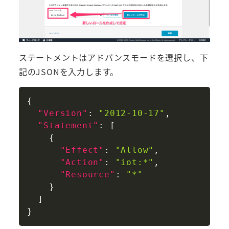
ステートメントはアドバンスモードを選択し、下
記のJSONを入力します。
Copy
{
"Version"
:
"2012-10-17"
,
"Statement"
:
[
{
"Effect"
:
"Allow"
,
"Action"
:
"iot:*"
,
"Resource"
:
"*"
}
]
}