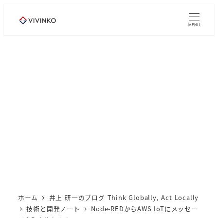
メ
イ
MENU
ン
コ
ン
テ
ン
ツ
へ
移
動
ホーム
井上 研一のブログ Think Globally, Act Locally
技術と開発ノート
Node-REDからAWS IoTにメッセー