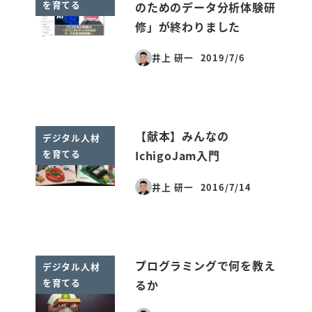
を育てる
のためのデータ分析体験研
修」が終わりました
井上 研一
2019/7/6
投稿日
【献本】みんなの
デジタル人材
を育てる
IchigoJam入門
井上 研一
2016/7/14
投稿日
プログラミングで何を教え
デジタル人材
を育てる
るか