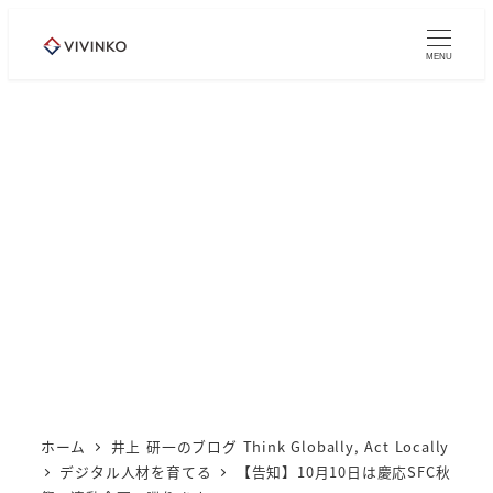
メ
イ
MENU
ン
コ
ン
テ
ン
ツ
へ
移
動
ホーム
井上 研一のブログ Think Globally, Act Locally
デジタル人材を育てる
【告知】10月10日は慶応SFC秋