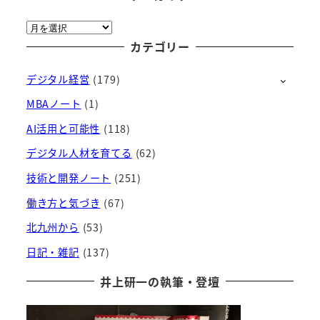
ア
ー
カテゴリー
カ
デジタル経営
(179)
イ
ブ
MBAノート
(1)
AI活用と可能性
(118)
デジタル人材を育てる
(62)
技術と開発ノート
(251)
働き方と気づき
(67)
北九州から
(53)
日記・雑記
(137)
井上研一の執筆・登壇