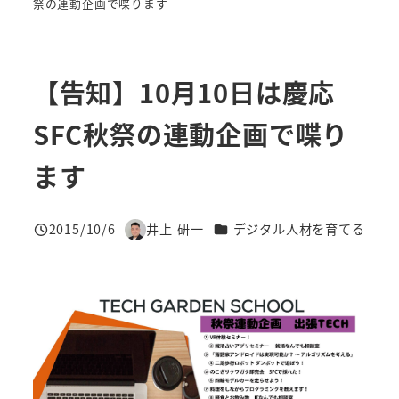
祭の連動企画で喋ります
【告知】10月10日は慶応
SFC秋祭の連動企画で喋り
ます
カテゴリー
2015/10/6
井上 研一
デジタル人材を育てる
投稿日
著
者