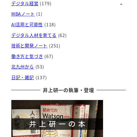
デジタル経営
(179)
イ
ブ
MBAノート
(1)
AI活用と可能性
(118)
デジタル人材を育てる
(62)
技術と開発ノート
(251)
働き方と気づき
(67)
北九州から
(53)
日記・雑記
(137)
井上研一の執筆・登壇