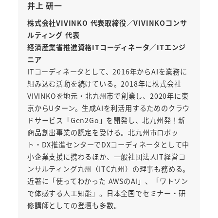
井上 研一
株式会社VIVINKO 代表取締役／VIVINKOコンサ
ルティング 代表
経済産業省推進資格ITコーディネータ／ITエンジ
ニア
ITコーディネータとして、2016年からAIを業務に
組み込む活動を続けている。2018年に株式会社
VIVINKOを地元・北九州市で創業し、2020年に東
京からUターン。生成AIを利活用するためのクラウ
ドサービス「Gen2Go」を開発し、北九州発！新
商品創出事業の認定を受ける。北九州市ロボッ
ト・DX推進センターでDXコーディネータとして中
小企業支援に携わるほか、一般社団法人IT経営コ
ンサルティング九州（ITC九州）の理事も務める。
近著に「使ってわかった AWSのAI」、「ワトソン
で体感する人工知能」。日本全国でセミナー・研
修講師としての登壇も多数。