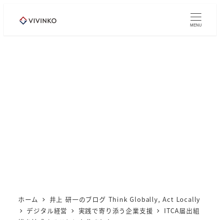
メ
イ
MENU
ン
コ
ン
テ
ン
ツ
へ
移
動
ホーム
井上 研一のブログ Think Globally, Act Locally
デジタル経営
実践で寄り添う企業支援
ITCA届出組