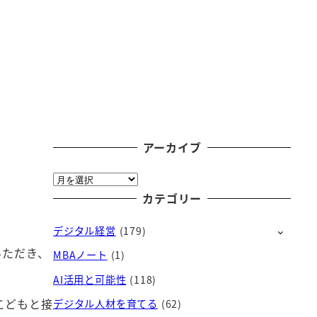
アーカイブ
ア
ー
カテゴリー
カ
デジタル経営
(179)
イ
ブ
いただき、
MBAノート
(1)
AI活用と可能性
(118)
こどもと接
デジタル人材を育てる
(62)