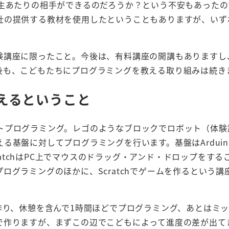
年生あたりの相手ができるのだろうか？という不安もあったの
社の提供する教材を使用したということもありますが、いず
験講座に限ったこと。今後は、有料講座の開講もありますし
後も、こどもたちにプログラミングを教える取り組みは続き
えるということ
トプログラミング。レゴのようなブロックでロボット（体験
る基盤に対してプログラミングを行います。基盤はArduin
cratchはPC上でマウスのドラッグ・アンド・ドロップをする
ログラミングのほかに、Scratchでゲームを作るという講
作り、休憩を含んで1時間ほどでプログラミング、あとはミ
で作りますが、まずこの辺でこどもによって進度の差が出て