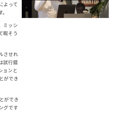
によって
す。
。ミッシ
て暇そう
ルさせれ
は試行錯
ションと
とができ
とができ
ングです