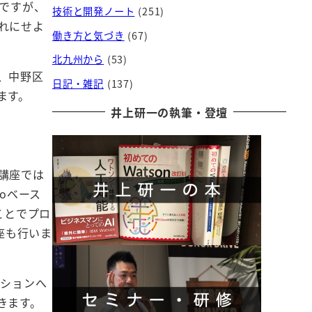
ですが、
技術と開発ノート
(251)
れにせよ
働き方と気づき
(67)
北九州から
(53)
、中野区
日記・雑記
(137)
ます。
井上研一の執筆・登壇
講座では
oベース
ことでプロ
座も行いま
ッションへ
きます。