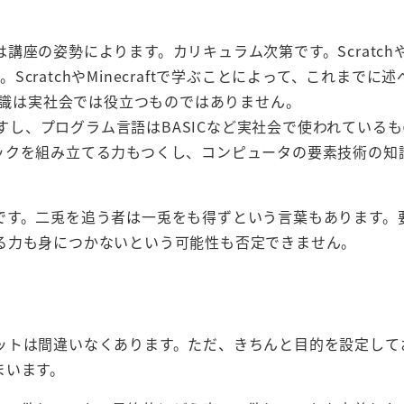
座の姿勢によります。カリキュラム次第です。Scratch
。ScratchやMinecraftで学ぶことによって、これまでに
自体の知識は実社会では役立つものではありません。
ますし、プログラム言語はBASICなど実社会で使われている
ックを組み立てる力もつくし、コンピュータの要素技術の知
です。二兎を追う者は一兎をも得ずという言葉もあります。
る力も身につかないという可能性も否定できません。
ットは間違いなくあります。ただ、きちんと目的を設定して
まいます。