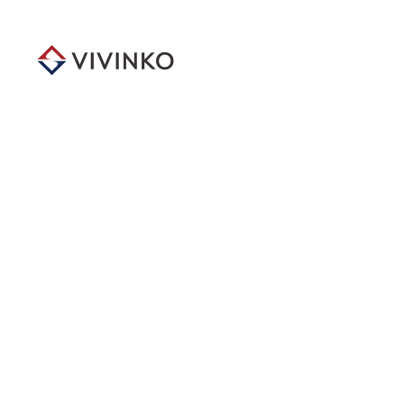
メ
イ
ン
コ
ン
テ
ン
ツ
へ
移
動