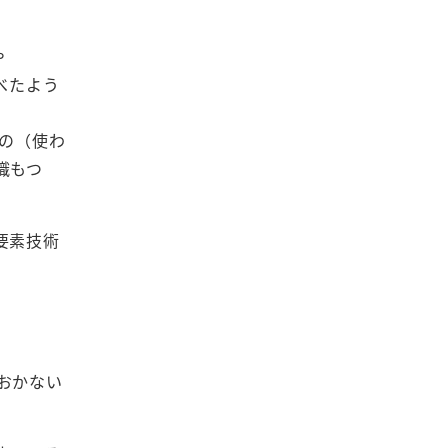
や
述べたよう
もの（使わ
識もつ
要素技術
おかない