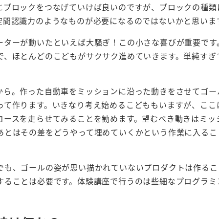
にブロックをつなげていけば良いのですが、ブロックの種類
空間認識力のようなものが必要になるのではないかと思いま
ーターが動いたといえば大騒ぎ！この小さな喜びが重要です
で、ほとんどのこどもがサクサク進めていきます。単純すぎ
から。作った自動車をミッションに沿った動きをさせてゴー
って作ります。いきなり考え始めるこどももいますが、ここ
コースを走らせてみることを勧めます。望むべき動きはミッ
あとはその差をどうやって埋めていくかという作業に入るこ
でも、ゴールの姿が思い描かれていないプロダクトは作るこ
することは必要です。体験講座で行うのは些細なプログラミ