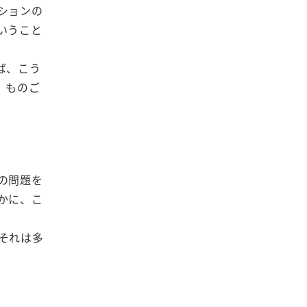
ションの
いうこと
ば、こう
、ものご
の問題を
かに、こ
それは多