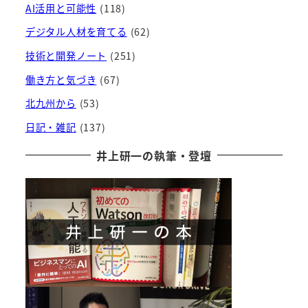
AI活用と可能性
(118)
デジタル人材を育てる
(62)
技術と開発ノート
(251)
働き方と気づき
(67)
北九州から
(53)
日記・雑記
(137)
井上研一の執筆・登壇