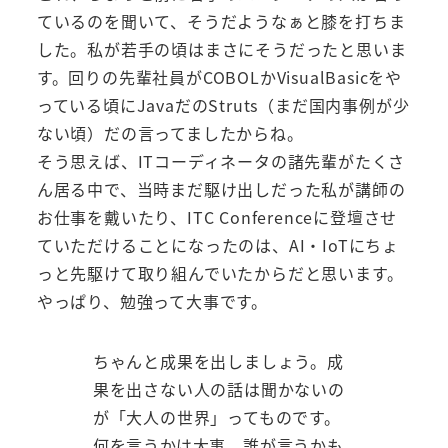
ているのを聞いて、そうだようなぁと膝を打ちま
した。私が若手の頃はまさにそうだったと思いま
す。回りの先輩社員がCOBOLかVisualBasicをや
っている頃にJavaだのStruts（まだ国内事例が少
ない頃）だの言ってましたからね。
そう思えば、ITコーディネータの諸先輩がたくさ
ん居る中で、当時まだ駆け出しだった私が講師の
お仕事を戴いたり、ITC Conferenceに登壇させ
ていただけることになったのは、AI・IoTにちょ
っと先駆けて取り組んでいたからだと思います。
やっぱり、勉強って大事です。
ちゃんと成果を出しましょう。成
果を出さない人の話は聞かないの
が「大人の世界」ってものです。
何を言うかは大事、誰が言うかも