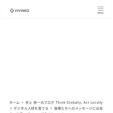
メ
イ
MENU
ン
コ
ン
テ
ン
ツ
へ
移
動
ホーム
井上 研一のブログ Think Globally, Act Locally
デジタル人材を育てる
後輩たちへのメッセージには自