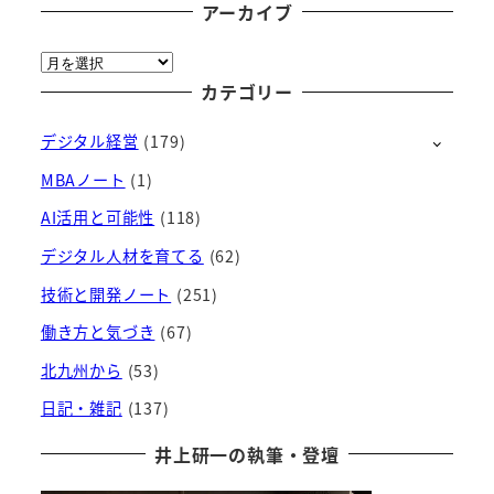
アーカイブ
ア
ー
カテゴリー
カ
デジタル経営
(179)
イ
ブ
MBAノート
(1)
AI活用と可能性
(118)
デジタル人材を育てる
(62)
技術と開発ノート
(251)
働き方と気づき
(67)
北九州から
(53)
日記・雑記
(137)
井上研一の執筆・登壇