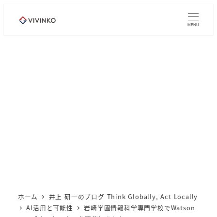
メ
イ
MENU
ン
コ
ン
テ
ン
ツ
へ
移
動
ホーム
井上 研一のブログ Think Globally, Act Locally
AI活用と可能性
岩崎学園情報科学専門学校でWatson