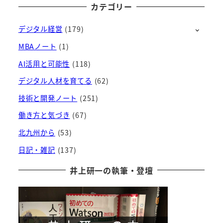
ー
カテゴリー
カ
デジタル経営
(179)
イ
ブ
MBAノート
(1)
AI活用と可能性
(118)
デジタル人材を育てる
(62)
技術と開発ノート
(251)
働き方と気づき
(67)
北九州から
(53)
日記・雑記
(137)
井上研一の執筆・登壇