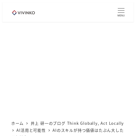
メ
イ
MENU
ン
コ
ン
テ
ン
ツ
へ
移
動
ホーム
井上 研一のブログ Think Globally, Act Locally
AI活用と可能性
AIのスキルが持つ価値はたぶん大した