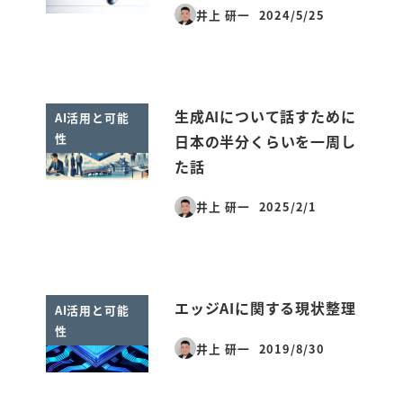
井上 研一
2024/5/25
投稿日
生成AIについて話すために
AI活用と可能
性
日本の半分くらいを一周し
た話
井上 研一
2025/2/1
投稿日
エッジAIに関する現状整理
AI活用と可能
性
井上 研一
2019/8/30
投稿日