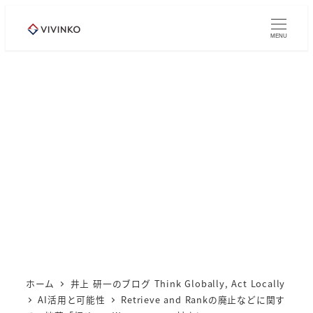
メ
イ
MENU
ン
コ
ン
テ
ン
ツ
へ
移
動
ホーム
井上 研一のブログ Think Globally, Act Locally
AI活用と可能性
Retrieve and Rankの廃止などに関す