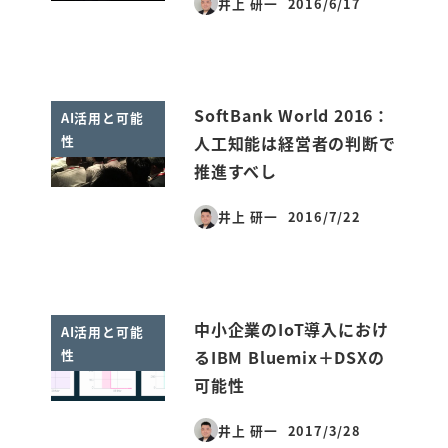
井上 研一
2016/6/17
投稿日
SoftBank World 2016：
AI活用と可能
性
人工知能は経営者の判断で
推進すべし
井上 研一
2016/7/22
投稿日
中小企業のIoT導入におけ
AI活用と可能
性
るIBM Bluemix＋DSXの
可能性
井上 研一
2017/3/28
投稿日