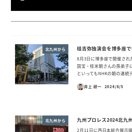
桂吉弥独演会を博多座で
北九州から
8月3日に博多座で開催され
国宝・桂米朝さんの孫弟子
といってもNHKの朝の連続テ
井上 研一
2024/8/5
投稿日
九州プロレス2024北九
北九州から
2月11日に西日本総合展示