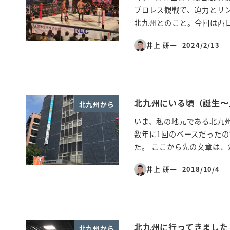
プロレス観戦で、迫力とリ
北九州とのこと。今回は西日 
井上 研一
2024/2/13
投稿日
北九州にいる頃（誕生〜
北九州から
いま、私の地元である北九州
数年に1回のペースだった
た。 ここから先の文章は、先
井上 研一
2018/10/4
投稿日
北九州に行ってきました
北九州から