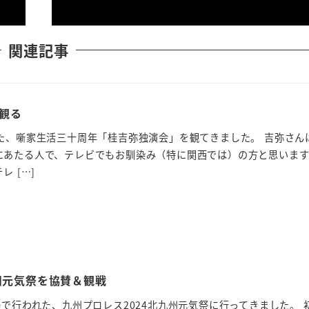
関連記事
観る
た、噺家生活三十周年「桂吉弥独演会」を観てきました。 吉弥さん
にあたる人で、テレビでもお馴染み（特に関西では）の方と思いま
レ […]
州元気祭を協賛＆観戦
場で行われた、九州プロレス2024北九州元気祭に行ってきました。 