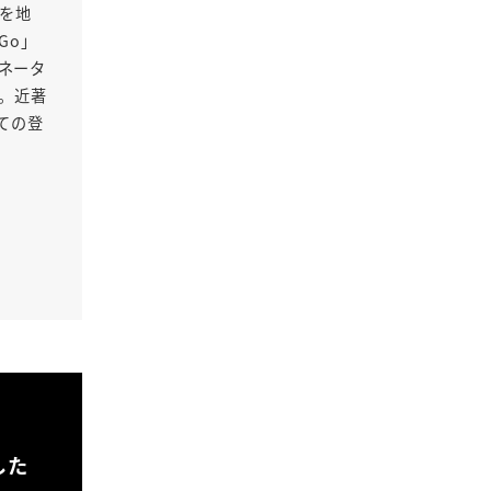
Oを地
Go」
ネータ
る。近著
ての登
した