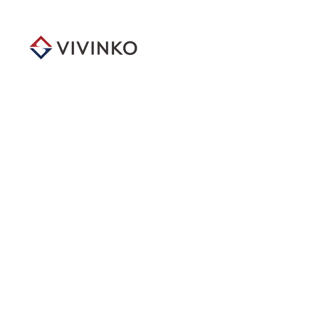
メ
イ
ン
コ
ン
テ
ン
ツ
へ
移
動