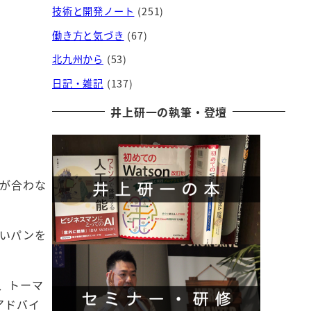
技術と開発ノート
(251)
働き方と気づき
(67)
北九州から
(53)
日記・雑記
(137)
井上研一の執筆・登壇
合が合わな
いパンを
ん、トーマ
アドバイ