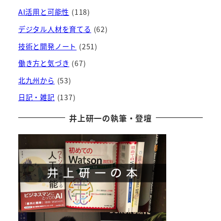
AI活用と可能性
(118)
デジタル人材を育てる
(62)
技術と開発ノート
(251)
働き方と気づき
(67)
北九州から
(53)
日記・雑記
(137)
井上研一の執筆・登壇