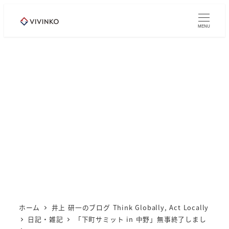
メ
イ
MENU
ン
コ
ン
テ
ン
ツ
へ
移
動
ホーム
井上 研一のブログ Think Globally, Act Locally
日記・雑記
「下町サミット in 中野」無事終了しまし