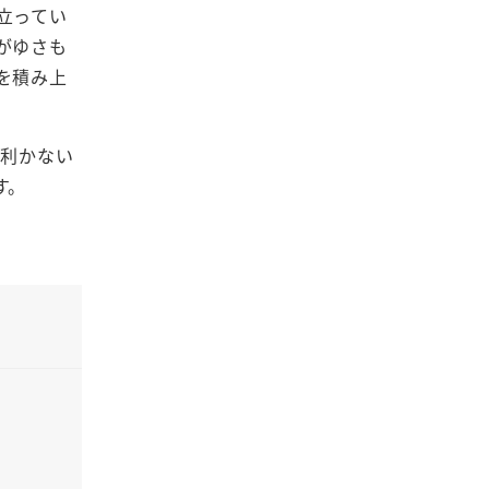
立ってい
がゆさも
を積み上
が利かない
す。