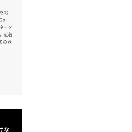
Oを地
Go」
ネータ
る。近著
ての登
けな