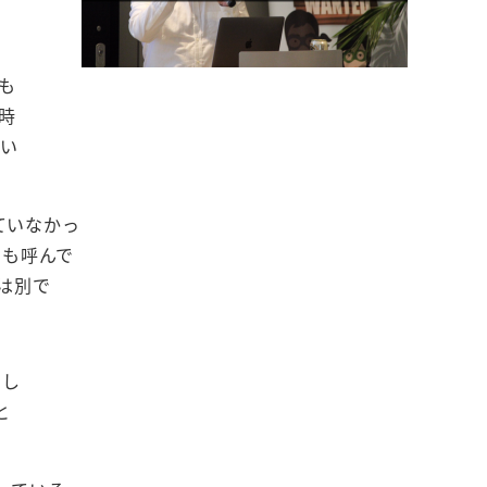
も
時
たい
ていなかっ
にも呼んで
は別で
でし
と