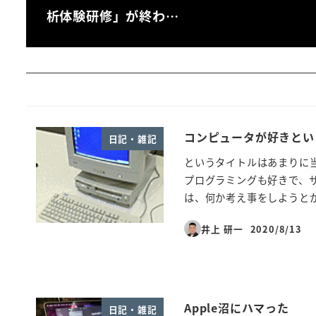
析体験研修」が終わ…
コンピュータが好きとい
日記・雑記
というタイトルはあまりに
プログラミングも好きで、サ
は、何か考え事をしようとか、
井上 研一
2020/8/13
投稿日
Apple沼にハマった
日記・雑記