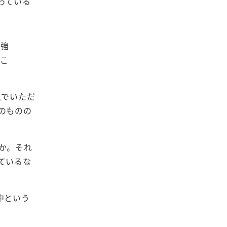
っている
。
勉強
つこ
点でいただ
のものの
か。それ
ているな
中という