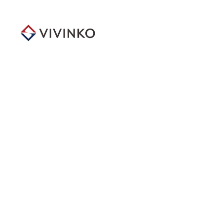
メ
イ
ン
コ
ン
テ
ン
ツ
へ
移
動