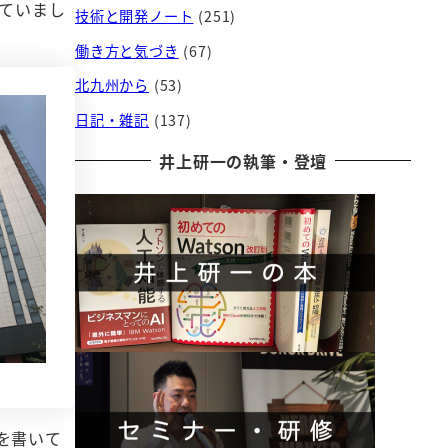
ていまし
技術と開発ノート
(251)
働き方と気づき
(67)
北九州から
(53)
日記・雑記
(137)
井上研一の執筆・登壇
を書いて