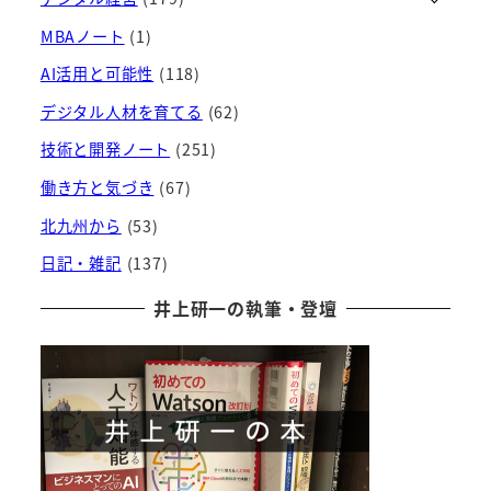
ブ
MBAノート
(1)
AI活用と可能性
(118)
デジタル人材を育てる
(62)
技術と開発ノート
(251)
働き方と気づき
(67)
北九州から
(53)
日記・雑記
(137)
井上研一の執筆・登壇