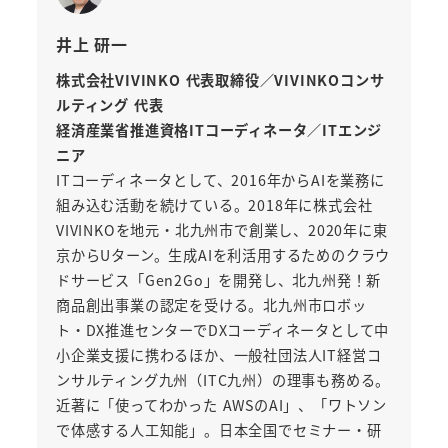
井上 研一
株式会社VIVINKO 代表取締役／VIVINKOコンサ
ルティング 代表
経済産業省推進資格ITコーディネータ／ITエンジ
ニア
ITコーディネータとして、2016年からAIを業務に
組み込む活動を続けている。2018年に株式会社
VIVINKOを地元・北九州市で創業し、2020年に東
京からUターン。生成AIを利活用するためのクラウ
ドサービス「Gen2Go」を開発し、北九州発！新
商品創出事業の認定を受ける。北九州市ロボッ
ト・DX推進センターでDXコーディネータとして中
小企業支援に携わるほか、一般社団法人IT経営コ
ンサルティング九州（ITC九州）の理事も務める。
近著に「使ってわかった AWSのAI」、「ワトソン
で体感する人工知能」。日本全国でセミナー・研