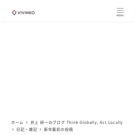
メ
イ
MENU
ン
コ
ン
テ
ン
ツ
へ
移
動
ホーム
井上 研一のブログ Think Globally, Act Locally
日記・雑記
新年最初の投稿