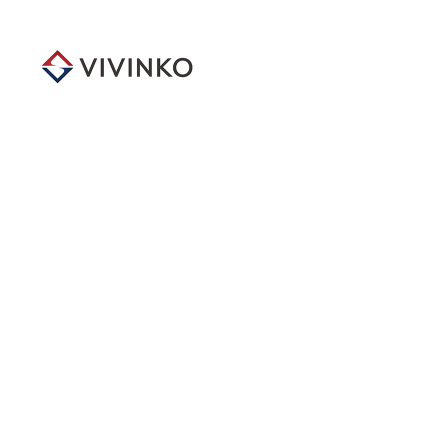
メ
イ
ン
コ
ン
テ
ン
ツ
へ
移
動