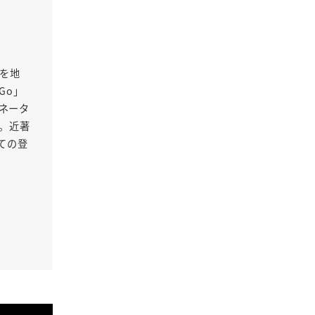
Oを地
Go」
ネータ
る。近著
ての登