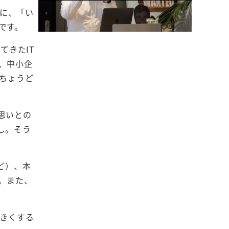
きに、「い
です。
てきたIT
、中小企
ちょうど
思いとの
し。そう
ど）、本
。また、
大きくする