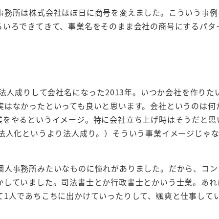
事務所は株式会社ほぼ日に商号を変えました。こういう事例
ろいろできてきて、事業名をそのまま会社の商号にするパタ
、法人成りして会社名になった2013年。いつか会社を作りた
実はなかったといっても良いと思います。会社というのは何
業をやるというイメージ。特に会社立ち上げ時はそうだと思
、法人化というより法人成り。）そういう事業イメージじゃ
個人事務所みたいなものに憧れがありました。だから、コン
かしていました。司法書士とか行政書士とかいう士業。あれ
て1人であちこちに出かけていったりして、颯爽と仕事して