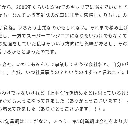
ら、2006年くらいにSIerでのキャリアに悩んでいたと
かも」なんていう某雑誌の記事に非常に感銘したりもしたの
いう資格。いちおう士業なのかもしれない。それまで積み上げ
だし、一方でスーパーエンジニアになりたいわけでもなくて
営の勉強をしていた私はそういう方向にも興味があるし、その
着けるかもと思ったのです。
も会社、いかにもみんなで事業してそうな会社名と、自分の
です。当然、いつ社員雇うの？というのはずっと言われてた
。
うわけではないけれど（上手く行き始めたとは思っているけ
声がかかるようになってきました（ありがとうございます！）
も増えてきました（ありがとうございます！！）。
第2創業期はここだなと。ふつう、第2創業期は会社をより