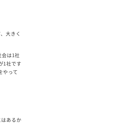
だ、大きく
社会は1社
が1社です
をやって
とはあるか