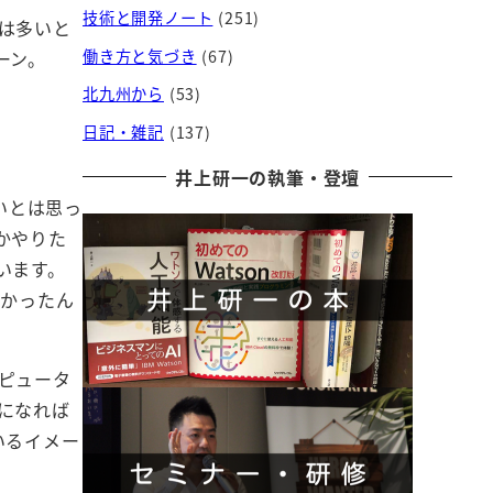
技術と開発ノート
(251)
は多いと
ーン。
働き方と気づき
(67)
北九州から
(53)
日記・雑記
(137)
井上研一の執筆・登壇
いとは思っ
かやりた
います。
なかったん
ピュータ
になれば
いるイメー