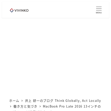
メ
イ
MENU
ン
コ
ン
テ
ン
ツ
へ
移
動
ホーム
井上 研一のブログ Think Globally, Act Locally
働き方と気づき
MacBook Pro Late 2016 13インチの