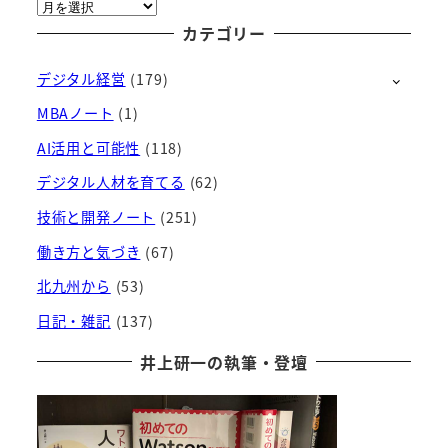
ア
ー
カテゴリー
カ
デジタル経営
(179)
イ
ブ
MBAノート
(1)
AI活用と可能性
(118)
デジタル人材を育てる
(62)
技術と開発ノート
(251)
働き方と気づき
(67)
北九州から
(53)
日記・雑記
(137)
井上研一の執筆・登壇