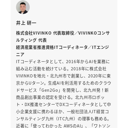
井上 研一
株式会社VIVINKO 代表取締役／VIVINKOコンサ
ルティング 代表
経済産業省推進資格ITコーディネータ／ITエンジ
ニア
ITコーディネータとして、2016年からAIを業務に
組み込む活動を続けている。2018年に株式会社
VIVINKOを地元・北九州市で創業し、2020年に東
京からUターン。生成AIを利活用するためのクラウ
ドサービス「Gen2Go」を開発し、北九州発！新
商品創出事業の認定を受ける。北九州市ロボッ
ト・DX推進センターでDXコーディネータとして中
小企業支援に携わるほか、一般社団法人IT経営コ
ンサルティング九州（ITC九州）の理事も務める。
近著に「使ってわかった AWSのAI」、「ワトソン