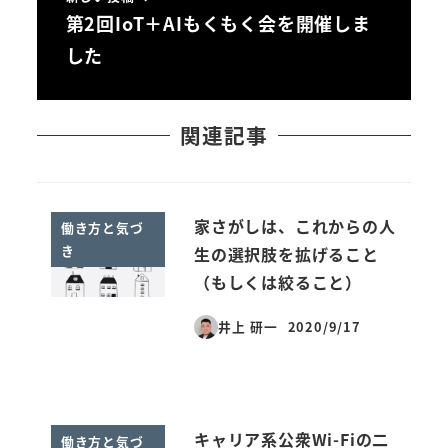
第2回IoT＋AIもくもく会を開催しま
した
関連記事
家さがしは、これからの人
働き方と気づ
き
生の選択肢を拡げること
（もしくは絞ること）
井上 研一
2020/9/17
投稿日
キャリア系公衆Wi-Fiの二
働き方と気づ