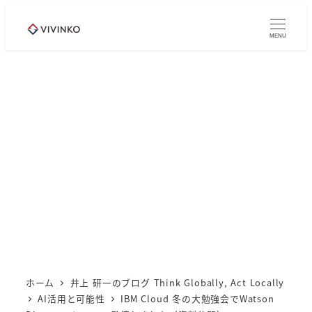
メ
イ
MENU
ン
コ
ン
テ
ン
ツ
へ
移
動
ホーム
井上 研一のブログ Think Globally, Act Locally
AI活用と可能性
IBM Cloud 冬の大勉強会でWatson