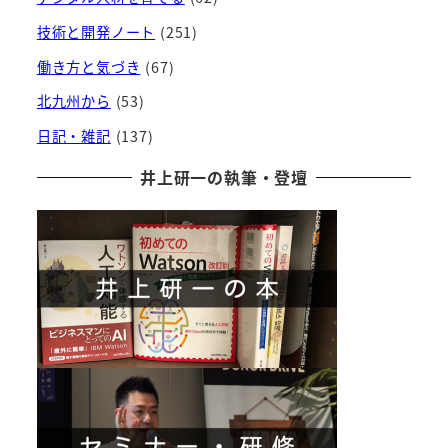
技術と開発ノート
(251)
働き方と気づき
(67)
北九州から
(53)
日記・雑記
(137)
井上研一の執筆・登壇