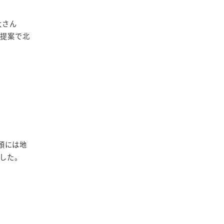
太さん
の提案で北
頭には地
した。