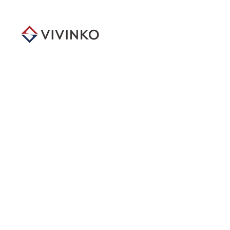
メ
イ
ン
コ
ン
テ
ン
ツ
へ
移
動