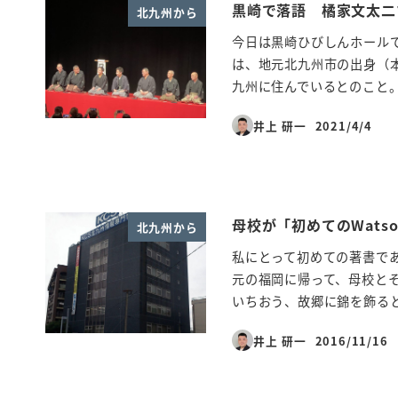
黒崎で落語 橘家文太二
北九州から
今日は黒崎ひびしんホール
は、地元北九州市の出身（
九州に住んでいるとのこと。
井上 研一
2021/4/4
投稿日
母校が「初めてのWats
北九州から
私にとって初めての著書であ
元の福岡に帰って、母校と
いちおう、故郷に錦を飾ると 
井上 研一
2016/11/16
投稿日