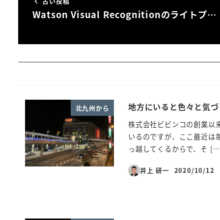
古い投稿
Watson Visual Recognitionのライトプ…
地方にいると色々と気づ
北九州から
株式会社ビビンコの創業以来
いるのですが、ここ最近は
っ越してくるからで、そ […
井上 研一
2020/10/12
投稿日