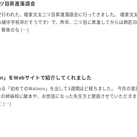
ツ目昇進落語会
で行われた、橘家文太二ツ目昇進落語会に行ってきました。 橘家文
本城中学校卒だそうです）で、昨年、二ツ目に昇進してからは師匠
寄席のな […]
on」をWebサイトで紹介してくれました
る「初めてのWatson」を出して3週間ほど経ちました。 今月の冒
その姉妹校に献本や、お世話になった先生方と懇談させていただきま
[…]