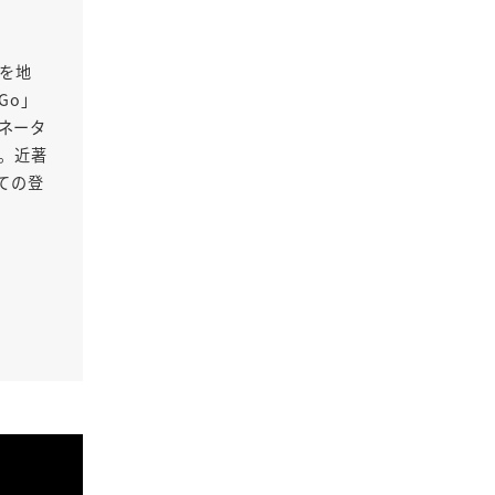
Oを地
Go」
ネータ
る。近著
ての登