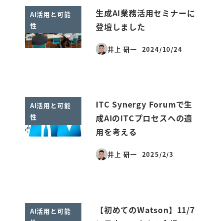
生成AI業務活用セミナーに
AI活用と可能
性
登壇しました
井上 研一
2024/10/24
投稿日
ITC Synergy Forumで生
AI活用と可能
性
成AIのITCプロセスへの適
用を考える
井上 研一
2025/2/3
投稿日
【初めてのWatson】11/7
AI活用と可能