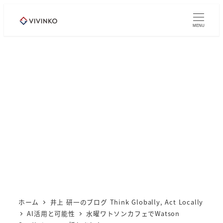
メ
イ
MENU
ン
コ
ン
テ
ン
ツ
へ
移
動
ホーム
井上 研一のブログ Think Globally, Act Locally
AI活用と可能性
水曜ワトソンカフェでWatson