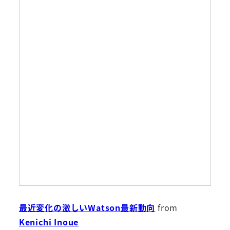
最近変化の激しい
Watson
最新動向
from
Kenichi Inoue