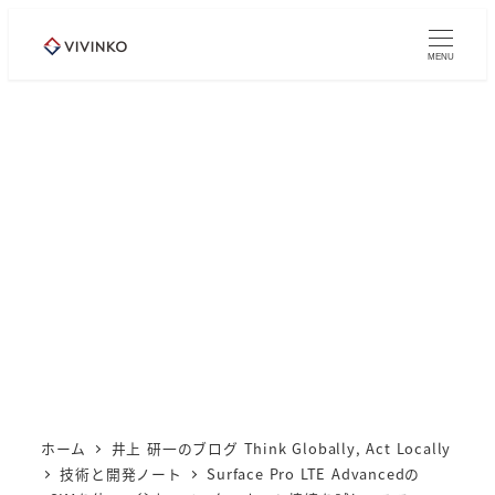
メ
イ
MENU
ン
コ
ン
テ
ン
ツ
へ
移
動
ホーム
井上 研一のブログ Think Globally, Act Locally
技術と開発ノート
Surface Pro LTE Advancedの