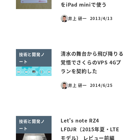
をiPad miniで使う
井上 研一
2013/4/13
投稿日
清水の舞台から飛び降りる
技術と開発ノ
ート
覚悟でさくらのVPS 4Gプ
ランを契約した
井上 研一
2014/6/25
投稿日
Let’s note RZ4
技術と開発ノ
ート
LFDJR（2015年夏・LTE
モデル） レビュー前編