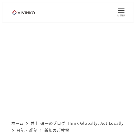
メ
イ
MENU
ン
コ
ン
テ
ン
ツ
へ
移
動
ホーム
井上 研一のブログ Think Globally, Act Locally
日記・雑記
新年のご挨拶