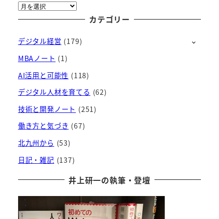
ア
ー
カテゴリー
カ
デジタル経営
(179)
イ
ブ
MBAノート
(1)
AI活用と可能性
(118)
デジタル人材を育てる
(62)
技術と開発ノート
(251)
働き方と気づき
(67)
北九州から
(53)
日記・雑記
(137)
井上研一の執筆・登壇