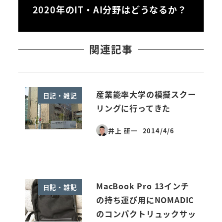
2020年のIT・AI分野はどうなるか？
関連記事
産業能率大学の模擬スクー
日記・雑記
リングに行ってきた
井上 研一
2014/4/6
投稿日
MacBook Pro 13インチ
日記・雑記
の持ち運び用にNOMADIC
のコンパクトリュックサッ