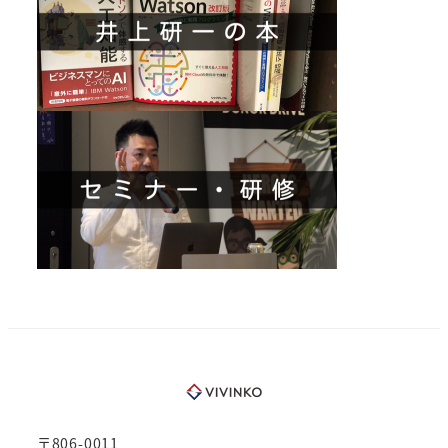
〒806-0011