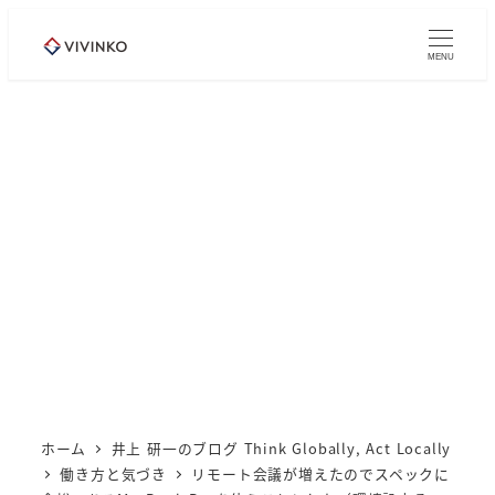
メ
イ
MENU
ン
コ
ン
テ
ン
ツ
へ
移
動
ホーム
井上 研一のブログ Think Globally, Act Locally
働き方と気づき
リモート会議が増えたのでスペックに