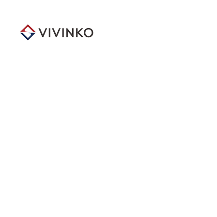
メ
イ
ン
コ
ン
テ
ン
ツ
へ
移
動