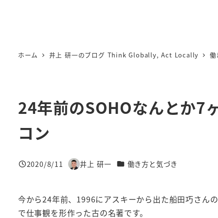
ホーム
井上 研一のブログ Think Globally, Act Locally
働
24年前のSOHOなんとか
コン
カテゴリー
2020/8/11
井上 研一
働き方と気づき
投稿日
著
者
今から24年前、1996にアスキーから出た船田巧さ
で仕事観を形作った古の名著です。