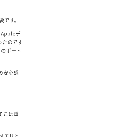
要です。
ppleデ
ったのです
つのポート
の安心感
そこは重
。メモリと