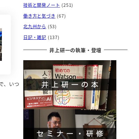
技術と開発ノート
(251)
働き方と気づき
(67)
北九州から
(53)
日記・雑記
(137)
井上研一の執筆・登壇
で、いつ