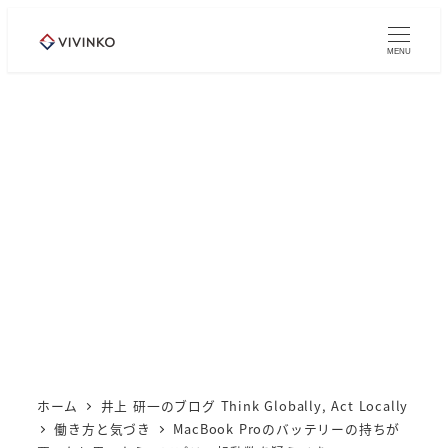
メ
イ
MENU
ン
コ
ン
テ
ン
ツ
へ
移
動
ホーム
井上 研一のブログ Think Globally, Act Locally
働き方と気づき
MacBook Proのバッテリーの持ちが