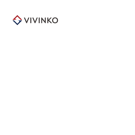
メ
イ
ン
コ
ン
テ
ン
ツ
へ
移
動