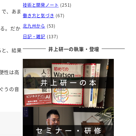
技術と開発ノート
(251)
）で、あま
働き方と気づき
(67)
北九州から
(53)
いる。だか
日記・雑記
(137)
井上研一の執筆・登壇
ると、結果
便性は高
ぐうの音