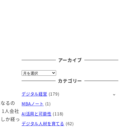
アーカイブ
ア
ー
カテゴリー
カ
デジタル経営
(179)
イ
ブ
になるの
MBAノート
(1)
。1人会社
AI活用と可能性
(118)
年しか経っ
デジタル人材を育てる
(62)