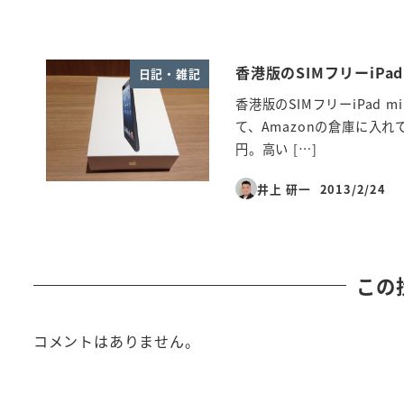
香港版のSIMフリーiPad
日記・雑記
香港版のSIMフリーiPad
て、Amazonの倉庫に入れ
円。高い […]
井上 研一
2013/2/24
投稿日
この
コメントはありません。