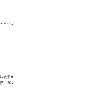
っとMacば
業は後半ま
で修士課程