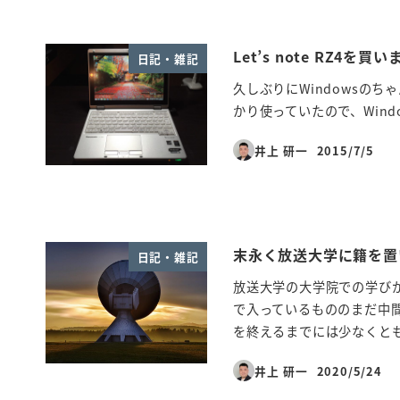
Let’s note RZ4を買
日記・雑記
久しぶりにWindowsのちゃん
かり使っていたので、Windo
井上 研一
2015/7/5
投稿日
末永く放送大学に籍を置
日記・雑記
放送大学の大学院での学び
で入っているもののまだ中間
を終えるまでには少なくとも 
井上 研一
2020/5/24
投稿日