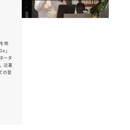
Oを地
Go」
ネータ
る。近著
ての登