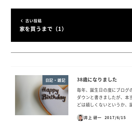
古い投稿
家を買うまで（1）
38歳になりました
日記・雑記
毎年、誕生日の度にブログの
ダウンと書きましたが、本当
どは嬉しくないというか、誕 
井上 研一
2017/6/15
投稿日