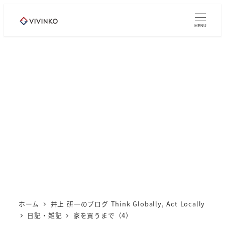
メ
イ
MENU
ン
コ
ン
テ
ン
ツ
へ
移
動
ホーム
井上 研一のブログ Think Globally, Act Locally
日記・雑記
家を買うまで（4）