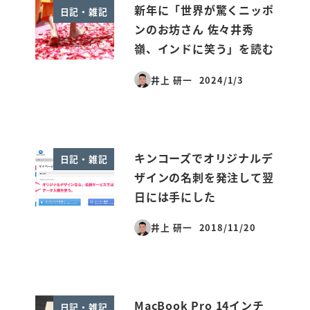
新年に「世界が驚くニッポ
日記・雑記
ンのお坊さん 佐々井秀
嶺、インドに笑う」を読む
井上 研一
2024/1/3
投稿日
キンコーズでオリジナルデ
日記・雑記
ザインの名刺を発注して翌
日には手にした
井上 研一
2018/11/20
投稿日
MacBook Pro 14インチ
日記・雑記