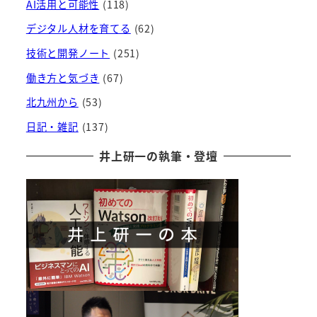
AI活用と可能性
(118)
デジタル人材を育てる
(62)
技術と開発ノート
(251)
働き方と気づき
(67)
北九州から
(53)
日記・雑記
(137)
井上研一の執筆・登壇