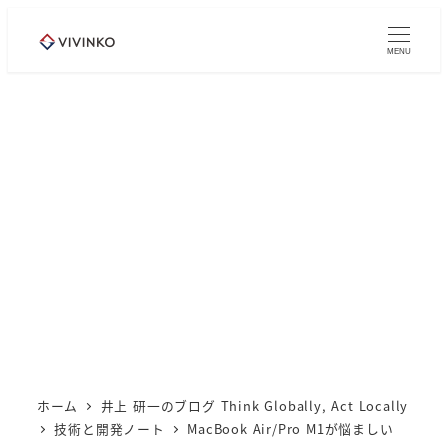
メ
イ
MENU
ン
コ
ン
テ
ン
ツ
へ
移
動
ホーム
井上 研一のブログ Think Globally, Act Locally
技術と開発ノート
MacBook Air/Pro M1が悩ましい