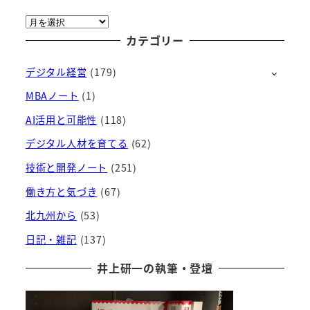
ア
ー
カテゴリー
カ
デジタル経営
(179)
イ
ブ
MBAノート
(1)
AI活用と可能性
(118)
デジタル人材を育てる
(62)
技術と開発ノート
(251)
働き方と気づき
(67)
北九州から
(53)
日記・雑記
(137)
井上研一の執筆・登壇