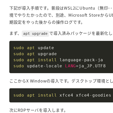
下記が導入手順です。普段はWSL2にUbuntu（無印･･･
境でやりたかったので、別途、Microsoft StoreからU
期設定をやった後からの操作ログです。
まず、
で導入済みパッケージを最新化し
apt upgrade
sudo
apt
sudo
apt
sudo
apt
install
sudo
 update-locale 
LANG
=
ここからX Windowの導入です。デスクトップ環境とし
sudo
apt
install
次にRDPサーバを導入します。