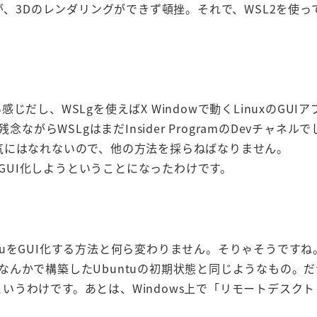
のですが、3Dのレンダリングができず頓挫。それで、WSL2を使
感じだし、WSLgを使えばX Windowで動くLinuxのGUI
ながらWSLgはまだInsider ProgramのDevチャネル
試す気にはなれないので、他の方法を採らねばなりません。
TSをGUI化しようということになったわけです。
ntuをGUI化する方法と何ら変わりません。そりゃそうですね
PSなんかで構築したUbuntuの初期状態と同じようなもの。
いというわけです。あとは、Windows上で「リモートデスク