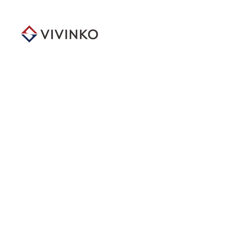
メ
イ
ン
コ
ン
テ
ン
ツ
へ
移
動