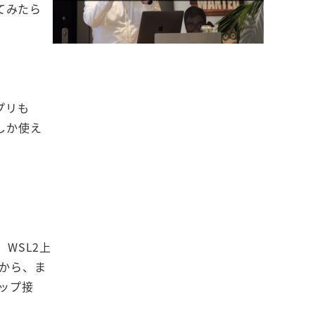
ってみたら
アプリも
でしか使え
。WSL2上
だから、ま
トップ接