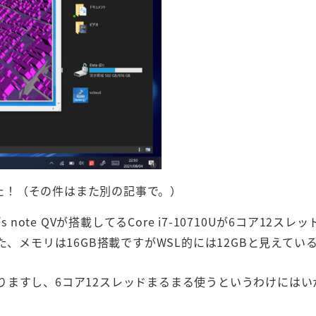
した！（その件はまた別の記事で。）
note QVが搭載してるCore i7-10710Uが6コア12スレ
、メモリは16GB搭載ですがWSL的には12GBと見えてい
が入りますし、6コア12スレッドまるまる使うというわけには