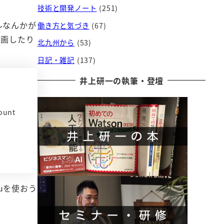
技術と開発ノート
(251)
ルなんかが
働き方と気づき
(67)
描画したり
北九州から
(53)
日記・雑記
(137)
井上研一の執筆・登壇
ount
uを使おう