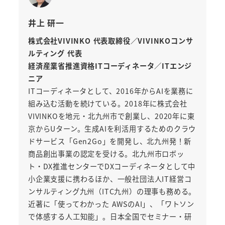
井上 研一
株式会社VIVINKO 代表取締役／VIVINKOコンサ
ルティング 代表
経済産業省推進資格ITコーディネータ／ITエンジ
ニア
ITコーディネータとして、2016年からAIを業務に
組み込む活動を続けている。2018年に株式会社
VIVINKOを地元・北九州市で創業し、2020年に東
京からUターン。生成AIを利活用するためのクラウ
ドサービス「Gen2Go」を開発し、北九州発！新
商品創出事業の認定を受ける。北九州市ロボッ
ト・DX推進センターでDXコーディネータとして中
小企業支援に携わるほか、一般社団法人IT経営コ
ンサルティング九州（ITC九州）の理事も務める。
近著に「使ってわかった AWSのAI」、「ワトソン
で体感する人工知能」。日本全国でセミナー・研