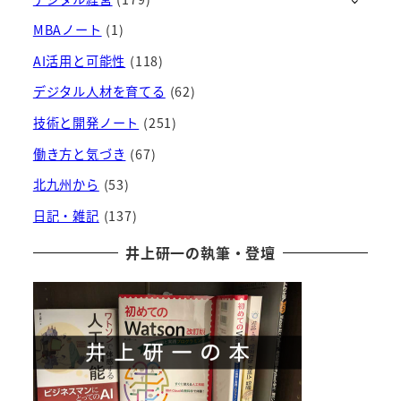
イ
ブ
MBAノート
(1)
AI活用と可能性
(118)
デジタル人材を育てる
(62)
技術と開発ノート
(251)
働き方と気づき
(67)
北九州から
(53)
日記・雑記
(137)
井上研一の執筆・登壇