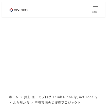
メ
イ
MENU
ン
コ
ン
テ
ン
ツ
へ
移
動
ホーム
井上 研一のブログ Think Globally, Act Locally
北九州から
旦過市場火災復興プロジェクト