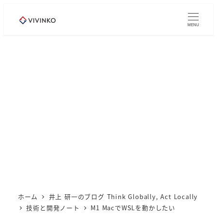
メ
イ
MENU
ン
コ
ン
テ
ン
ツ
へ
移
動
ホーム
井上 研一のブログ Think Globally, Act Locally
技術と開発ノート
M1 MacでWSLを動かしたい