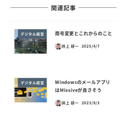
関連記事
商号変更とこれからのこと
デジタル経営
井上 研一
2025/4/7
投稿日
Windowsのメールアプリ
デジタル経営
はMissiveが良さそう
井上 研一
2023/9/3
投稿日