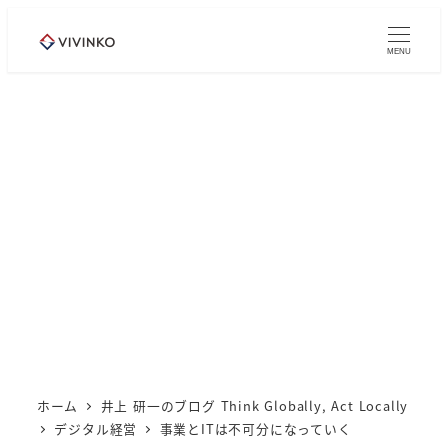
メ
イ
MENU
ン
コ
ン
テ
ン
ツ
へ
移
動
ホーム
井上 研一のブログ Think Globally, Act Locally
デジタル経営
事業とITは不可分になっていく