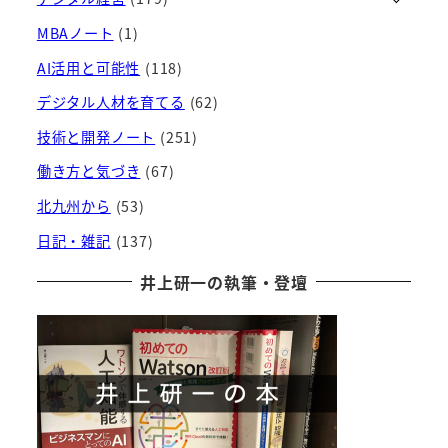
イ
ブ
MBAノート
(1)
AI活用と可能性
(118)
デジタル人材を育てる
(62)
技術と開発ノート
(251)
働き方と気づき
(67)
北九州から
(53)
日記・雑記
(137)
井上研一の執筆・登壇