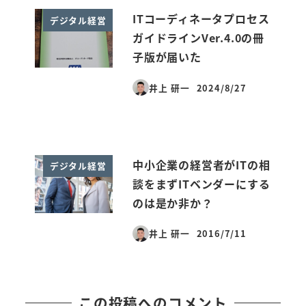
ITコーディネータプロセス
デジタル経営
ガイドラインVer.4.0の冊
子版が届いた
井上 研一
2024/8/27
投稿日
中小企業の経営者がITの相
デジタル経営
談をまずITベンダーにする
のは是か非か？
井上 研一
2016/7/11
投稿日
この投稿へのコメント