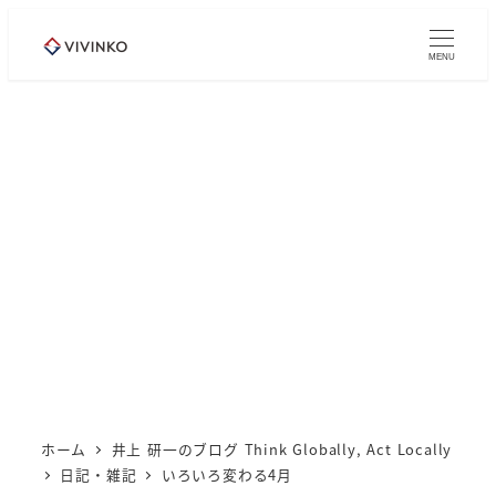
メ
イ
MENU
ン
コ
ン
テ
ン
ツ
へ
移
動
ホーム
井上 研一のブログ Think Globally, Act Locally
日記・雑記
いろいろ変わる4月