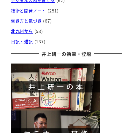
デジタル人材を育てる
(62)
技術と開発ノート
(251)
働き方と気づき
(67)
北九州から
(53)
日記・雑記
(137)
井上研一の執筆・登壇